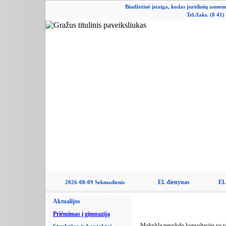
Biudžetinė įstaiga, kodas juridinių asme
Tel./faks. (8 41
El. dienynas
El.
2026-08-09 Sekmadienis
Aktualijos
Priėmimas į gimnaziją
Mokykla nevykdo konsultacijų su 