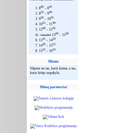
00
45
1. 8
– 8
55
40
2. 8
– 9
50
35
3. 9
– 10
55
40
4. 10
– 11
00
45
5. 12
– 12
00
30
13
– 13
Kl. valandėlė
35
20
6. 13
– 14
30
15
7. 14
– 15
25
10
8. 15
– 16
Mintis
Silpnas ne tas, kuris krinta, o tas,
kuris kritęs nepakyla.
Mūsų partneriai