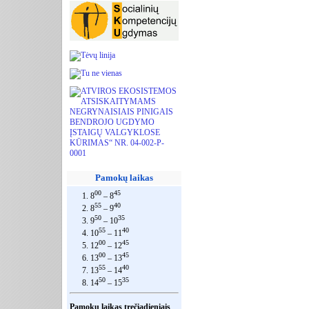
Pamokų laikas
00
45
1. 8
– 8
55
40
2. 8
– 9
50
35
3. 9
– 10
55
40
4. 10
– 11
00
45
5. 12
– 12
00
45
6. 13
– 13
55
40
7. 13
– 14
50
35
8. 14
– 15
Pamokų laikas trečiadieniais