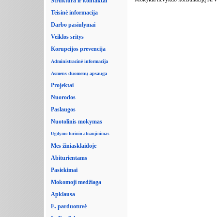
Struktūra ir kontaktai
Teisinė informacija
Darbo pasiūlymai
Veiklos sritys
Korupcijos prevencija
Administracinė informacija
Asmens duomenų apsauga
Projektai
Nuorodos
Paslaugos
Nuotolinis mokymas
Ugdymo turinio atnaujinimas
Mes žiniasklaidoje
Abiturientams
Pasiekimai
Mokomoji medžiaga
Apklausa
E. parduotuvė