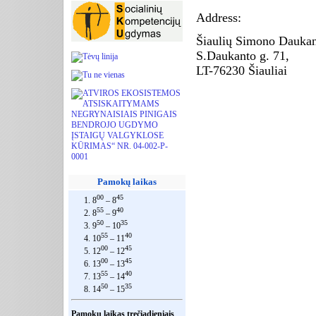
Address:
Šiaulių Simono Daukan
S.Daukanto g. 71,
LT-76230 Šiauliai
Pamokų laikas
00
45
1. 8
– 8
55
40
2. 8
– 9
50
35
3. 9
– 10
55
40
4. 10
– 11
00
45
5. 12
– 12
00
45
6. 13
– 13
55
40
7. 13
– 14
50
35
8. 14
– 15
Pamokų laikas trečiadieniais