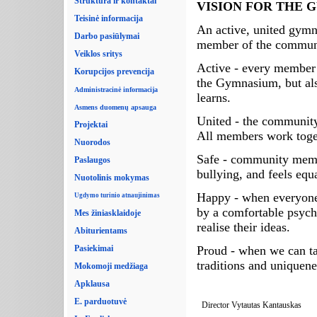
Struktūra ir kontaktai
VISION FOR THE 
Teisinė informacija
An active, united gymn
Darbo pasiūlymai
member of the commun
Veiklos sritys
Active - every member o
Korupcijos prevencija
the Gymnasium, but als
Administracinė informacija
learns.
Asmens duomenų apsauga
United - the community
Projektai
All members work toget
Nuorodos
Safe - community membe
Paslaugos
bullying, and feels equ
Nuotolinis mokymas
Happy - when everyone 
Ugdymo turinio atnaujinimas
by a comfortable psych
Mes žiniasklaidoje
realise their ideas.
Abiturientams
Proud - when we can ta
Pasiekimai
traditions and uniquen
Mokomoji medžiaga
Apklausa
E. parduotuvė
Director Vytautas Kantauskas