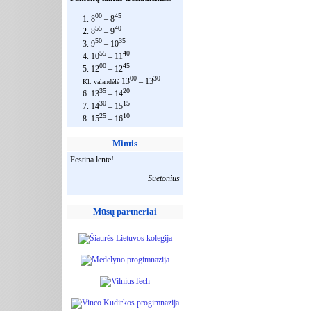
00
45
1. 8
– 8
55
40
2. 8
– 9
50
35
3. 9
– 10
55
40
4. 10
– 11
00
45
5. 12
– 12
00
30
13
– 13
Kl. valandėlė
35
20
6. 13
– 14
30
15
7. 14
– 15
25
10
8. 15
– 16
Mintis
Festina lente!
Suetonius
Mūsų partneriai