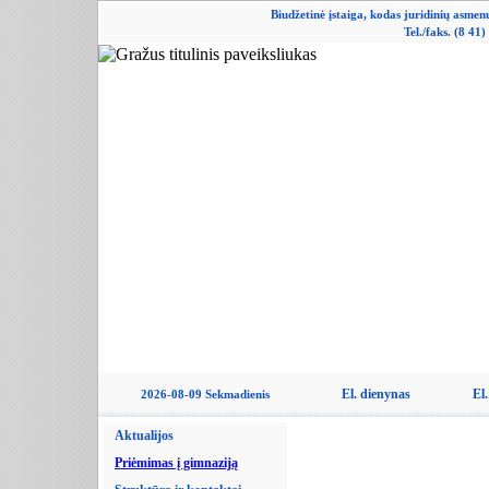
Biudžetinė įstaiga, kodas juridinių asme
Tel./faks. (8 41
El. dienynas
El.
2026-08-09 Sekmadienis
Aktualijos
Priėmimas į gimnaziją