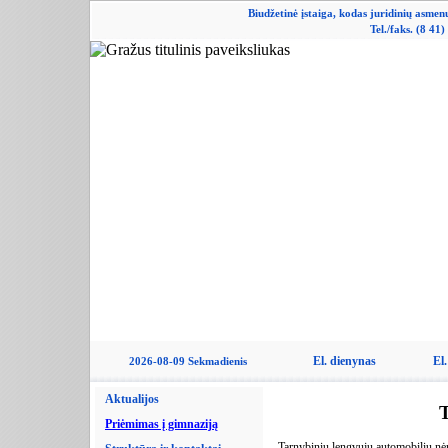
Biudžetinė įstaiga, kodas juridinių asme
Tel./faks. (8 41
El. dienynas
El.
2026-08-09 Sekmadienis
Aktualijos
T
Priėmimas į gimnaziją
Tarnybinių lengvųjų automobilių nė