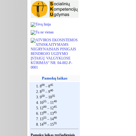
Pamokų laikas
00
45
1. 8
– 8
55
40
2. 8
– 9
50
35
3. 9
– 10
55
40
4. 10
– 11
00
45
5. 12
– 12
00
45
6. 13
– 13
55
40
7. 13
– 14
50
35
8. 14
– 15
Pamokų laikas trečiadieniais