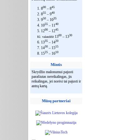
00
45
1. 8
– 8
55
40
2. 8
– 9
50
35
3. 9
– 10
55
40
4. 10
– 11
00
45
5. 12
– 12
00
30
13
– 13
Kl. valandėlė
35
20
6. 13
– 14
30
15
7. 14
– 15
25
10
8. 15
– 16
Mintis
Skrydžio malonumui pajusti
parašiutas nereikalingas, jis
reikalingas, jei norėsi tai pajusti ir
antrą kartą.
Mūsų partneriai