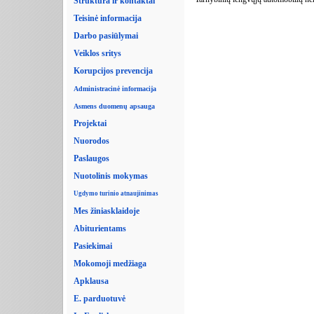
Struktūra ir kontaktai
Teisinė informacija
Darbo pasiūlymai
Veiklos sritys
Korupcijos prevencija
Administracinė informacija
Asmens duomenų apsauga
Projektai
Nuorodos
Paslaugos
Nuotolinis mokymas
Ugdymo turinio atnaujinimas
Mes žiniasklaidoje
Abiturientams
Pasiekimai
Mokomoji medžiaga
Apklausa
E. parduotuvė