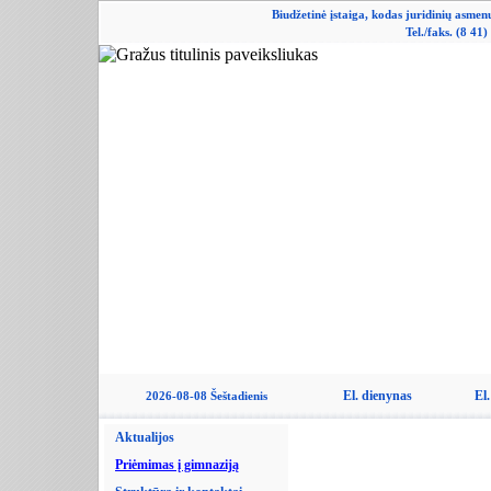
Biudžetinė įstaiga, kodas juridinių asme
Tel./faks. (8 41
El. dienynas
El.
2026-08-08 Šeštadienis
Aktualijos
Priėmimas į gimnaziją