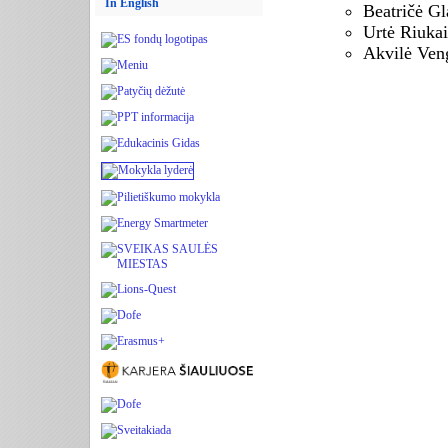
In English
Beatričė Gl
Urtė Riukai
Akvilė Veng