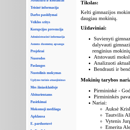
Struktūra ir kontaktai
Tikslas:
Teisinė informacija
Kelti gimnazijos mokini
Darbo pasiūlymai
daugiau mokinių.
Veiklos sritys
Uždaviniai:
Korupcijos prevencija
Administracinė informacija
Suvienyti gimnazi
dalyvauti gimnazi
Asmens duomenų apsauga
renginius mokinių 
Projektai
Atstovauti moksle
Nuorodos
Analizuoti aktua
Paslaugos
Bendrauti ir ben
Nuotolinis mokymas
Mokinių tarybos naria
Ugdymo turinio atnaujinimas
Mes žiniasklaidoje
Pirmininkė - God
Abiturientams
Pirmininkės pavad
Nariai:
Pasiekimai
Auksė Krisk
Mokomoji medžiaga
Tautvilis Al
Apklausa
Vytenis Jur
E. parduotuvė
Emerita Ale