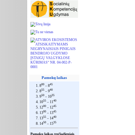
Pamokų laikas
00
45
1. 8
– 8
55
40
2. 8
– 9
50
35
3. 9
– 10
55
40
4. 10
– 11
00
45
5. 12
– 12
00
45
6. 13
– 13
55
40
7. 13
– 14
50
35
8. 14
– 15
Pamokų laikas trečiadieniais