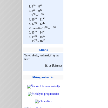
00
45
1. 8
– 8
55
40
2. 8
– 9
50
35
3. 9
– 10
55
40
4. 10
– 11
00
45
5. 12
– 12
00
30
13
– 13
Kl. valandėlė
35
20
6. 13
– 14
30
15
7. 14
– 15
25
10
8. 15
– 16
Mintis
Turėti skolų, vadinasi, šį tą jau
turėti.
H. de Balzakas
Mūsų partneriai