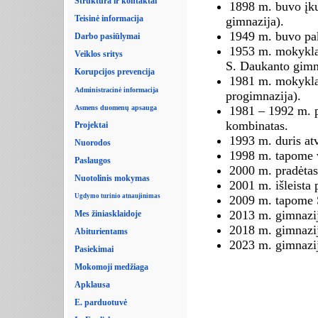
Struktūra ir kontaktai
1898 m. buvo įku
Teisinė informacija
gimnazija).
1949 m. buvo pak
Darbo pasiūlymai
1953 m. mokykla 
Veiklos sritys
S. Daukanto gimn
Korupcijos prevencija
1981 m. mokykla 
Administracinė informacija
progimnazija).
Asmens duomenų apsauga
1981 – 1992 m. 
kombinatas.
Projektai
1993 m. duris at
Nuorodos
1998 m. tapome 
Paslaugos
2000 m. pradėtas
Nuotolinis mokymas
2001 m. išleista 
Ugdymo turinio atnaujinimas
2009 m. tapome 
2013 m. gimnazij
Mes žiniasklaidoje
2018 m. gimnazij
Abiturientams
2023 m. gimnazij
Pasiekimai
Mokomoji medžiaga
Apklausa
E. parduotuvė