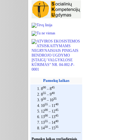
Pamokų laikas
00
45
1. 8
– 8
55
40
2. 8
– 9
50
35
3. 9
– 10
55
40
4. 10
– 11
00
45
5. 12
– 12
00
45
6. 13
– 13
55
40
7. 13
– 14
50
35
8. 14
– 15
Pamokų laikas trečiadieniais