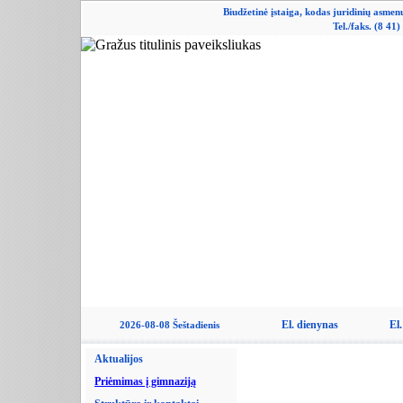
Biudžetinė įstaiga, kodas juridinių asme
Tel./faks. (8 41
El. dienynas
El.
2026-08-08 Šeštadienis
Aktualijos
Priėmimas į gimnaziją