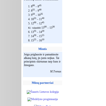
00
45
1. 8
– 8
55
40
2. 8
– 9
50
35
3. 9
– 10
55
40
4. 10
– 11
00
45
5. 12
– 12
00
30
13
– 13
Kl. valandėlė
35
20
6. 13
– 14
30
15
7. 14
– 15
25
10
8. 15
– 16
Mintis
Jeigu priglausite ir pamaitinsite
alkaną šunį, jis jums neįkas. Tai
principinis skirtumas tarp šuns ir
žmogaus.
M.Tvenas
Mūsų partneriai