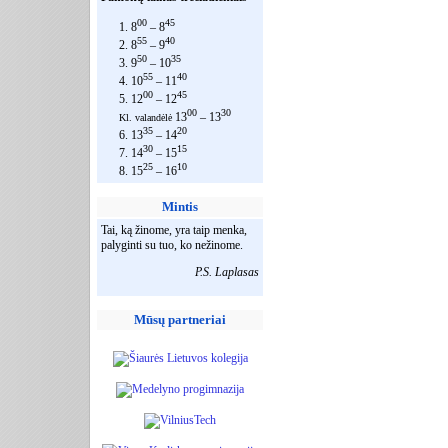
00
45
1. 8
– 8
55
40
2. 8
– 9
50
35
3. 9
– 10
55
40
4. 10
– 11
00
45
5. 12
– 12
00
30
13
– 13
Kl. valandėlė
35
20
6. 13
– 14
30
15
7. 14
– 15
25
10
8. 15
– 16
Mintis
Tai, ką žinome, yra taip menka,
palyginti su tuo, ko nežinome.
P.S. Laplasas
Mūsų partneriai