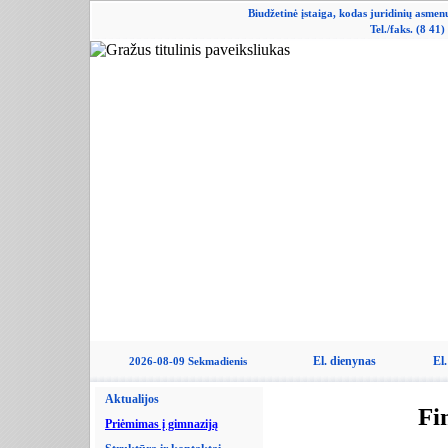
Biudžetinė įstaiga, kodas juridinių asme
Tel./faks. (8 41
El. dienynas
El.
2026-08-09 Sekmadienis
Aktualijos
Fi
Priėmimas į gimnaziją