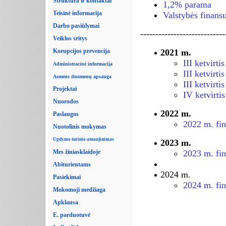
Struktūra ir kontaktai
1,2% parama
Teisinė informacija
Valstybės finans
Darbo pasiūlymai
----------------------------
Veiklos sritys
Korupcijos prevencija
2021 m.
III ketvirtis
Administracinė informacija
III ketvirtis
Asmens duomenų apsauga
III ketvirti
Projektai
IV ketvirtis
Nuorodos
2022 m.
Paslaugos
2022 m. fin
Nuotolinis mokymas
Ugdymo turinio atnaujinimas
2023 m.
Mes žiniasklaidoje
2023 m. fin
Abiturientams
2024 m.
Pasiekimai
2024 m. fina
Mokomoji medžiaga
Apklausa
E. parduotuvė