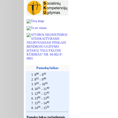
Pamokų laikas
00
45
1. 8
– 8
55
40
2. 8
– 9
50
35
3. 9
– 10
55
40
4. 10
– 11
00
45
5. 12
– 12
00
45
6. 13
– 13
55
40
7. 13
– 14
50
35
8. 14
– 15
Pamokų laikas trečiadieniais