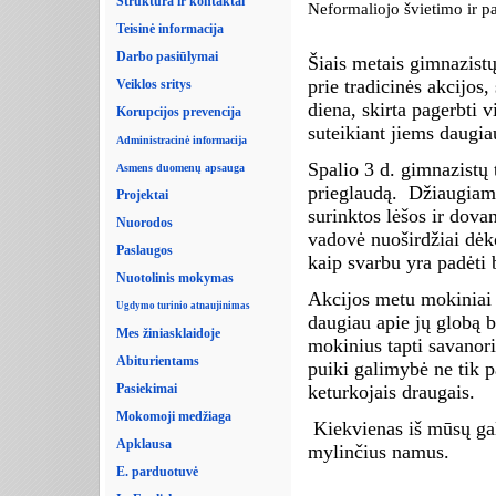
Struktūra ir kontaktai
Neformaliojo švietimo ir p
Teisinė informacija
Darbo pasiūlymai
Šiais metais gimnazist
prie tradicinės akcijos
Veiklos sritys
diena, skirta pagerbti 
Korupcijos prevencija
suteikiant jiems daugi
Administracinė informacija
Spalio 3 d. gimnazistų
Asmens duomenų apsauga
prieglaudą. Džiaugiamė
Projektai
surinktos lėšos ir dov
Nuorodos
vadovė nuoširdžiai dė
Paslaugos
kaip svarbu yra padėt
Nuotolinis mokymas
Akcijos metu mokiniai t
Ugdymo turinio atnaujinimas
daugiau apie jų globą 
Mes žiniasklaidoje
mokinius tapti savanori
Abiturientams
puiki galimybė ne tik pa
keturkojais draugais.
Pasiekimai
Mokomoji medžiaga
Kiekvienas iš mūsų gali
Apklausa
mylinčius namus.
E. parduotuvė