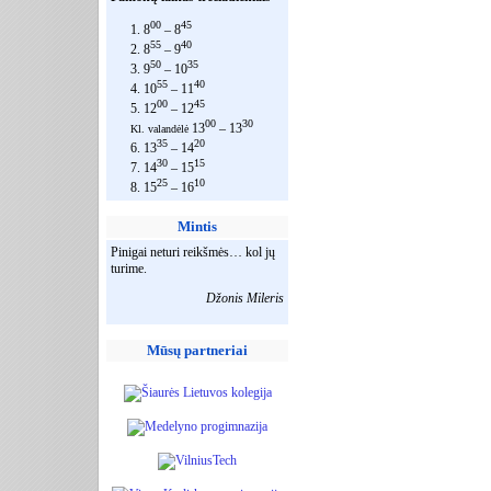
00
45
1. 8
– 8
55
40
2. 8
– 9
50
35
3. 9
– 10
55
40
4. 10
– 11
00
45
5. 12
– 12
00
30
13
– 13
Kl. valandėlė
35
20
6. 13
– 14
30
15
7. 14
– 15
25
10
8. 15
– 16
Mintis
Pinigai neturi reikšmės… kol jų
turime.
Džonis Mileris
Mūsų partneriai