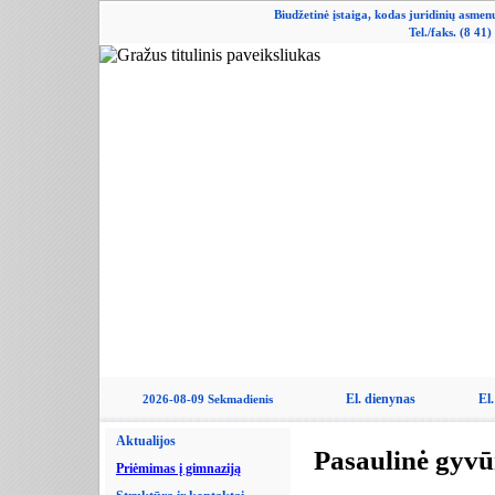
Biudžetinė įstaiga, kodas juridinių asme
Tel./faks. (8 41
El. dienynas
El.
2026-08-09 Sekmadienis
Aktualijos
Pasaulinė gyvū
Priėmimas į gimnaziją