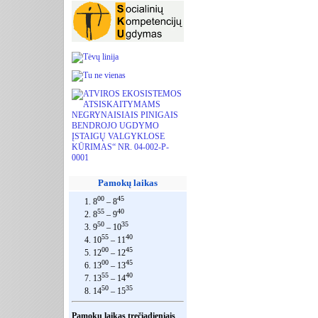
Pamokų laikas
00
45
1. 8
– 8
55
40
2. 8
– 9
50
35
3. 9
– 10
55
40
4. 10
– 11
00
45
5. 12
– 12
00
45
6. 13
– 13
55
40
7. 13
– 14
50
35
8. 14
– 15
Pamokų laikas trečiadieniais