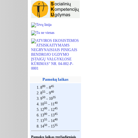
Pamokų laikas
00
45
1. 8
– 8
55
40
2. 8
– 9
50
35
3. 9
– 10
55
40
4. 10
– 11
00
45
5. 12
– 12
00
45
6. 13
– 13
55
40
7. 13
– 14
50
35
8. 14
– 15
Pamokų laikas trečiadieniais