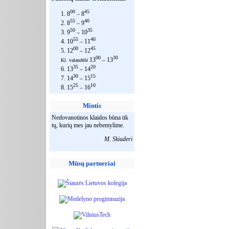
00
45
1. 8
– 8
55
40
2. 8
– 9
50
35
3. 9
– 10
55
40
4. 10
– 11
00
45
5. 12
– 12
00
30
13
– 13
Kl. valandėlė
35
20
6. 13
– 14
30
15
7. 14
– 15
25
10
8. 15
– 16
Mintis
Nedovanotinos klaidos būna tik
tų, kurių mes jau nebemylime.
M. Skiuderi
Mūsų partneriai