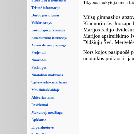
Struktūra ir kontaktai
Tikybos mokytoja Irena Li
Teisinė informacija
Darbo pasiūlymai
Mūsų gimnazijos atstova
Kiaunorių šv. Juozapo 
Veiklos sritys
Marijos radijo dvidešim
Korupcijos prevencija
Marijos apsireiškimo šv
Administracinė informacija
Didžiųjų Švč. Mergelė
Asmens duomenų apsauga
Nors kojos pasipuošė p
Projektai
nuotaikos puikios ir ja
Nuorodos
Paslaugos
Nuotolinis mokymas
Ugdymo turinio atnaujinimas
Mes žiniasklaidoje
Abiturientams
Pasiekimai
Mokomoji medžiaga
Apklausa
E. parduotuvė