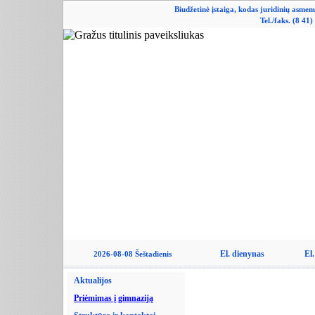
Biudžetinė įstaiga, kodas juridinių asme
Tel./faks. (8 41
El. dienynas
El.
2026-08-08 Šeštadienis
Aktualijos
Priėmimas į gimnaziją