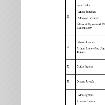
Ignas Valius
Agnius Seirackas
50.
Adomas Gudžiūnas
Mintautė Ugianskaitė Mi
Vasiliauskaitė
Edgaras Gruodis
51.
Arūnas Brunevičius Ugn
Tomkus
52.
Gvidas Ignotas
53.
Orestas Jovaiša
Gvidas Ignotas
Orestas Jovaiša