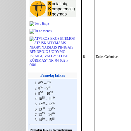
8.
Tadas Gedminas
Pamokų laikas
00
45
1. 8
– 8
55
40
2. 8
– 9
50
35
3. 9
– 10
55
40
4. 10
– 11
00
45
5. 12
– 12
00
45
6. 13
– 13
55
40
7. 13
– 14
50
35
8. 14
– 15
Pamokų laikas trečiadieniais