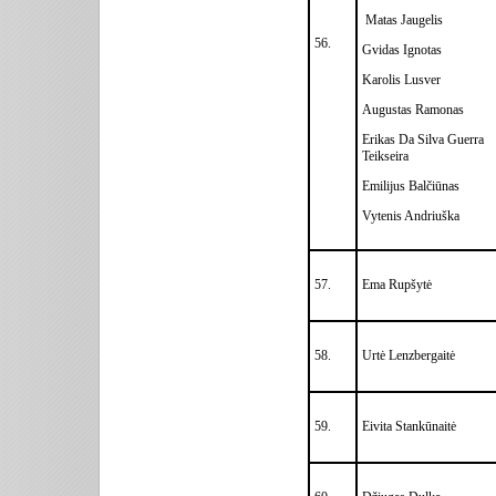
Matas Jaugelis
56.
Gvidas Ignotas
Karolis Lusver
Augustas Ramonas
Erikas Da Silva Guerra
Teikseira
Emilijus Balčiūnas
Vytenis Andriuška
57.
Ema Rupšytė
58.
Urtė Lenzbergaitė
59.
Eivita Stankūnaitė