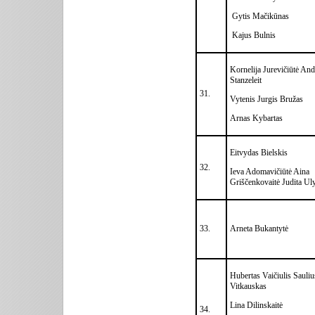
Gytis Mačikūnas
Kajus Bulnis
Kornelija Jurevičiūtė And
Stanzeleit
31.
Vytenis Jurgis Bružas
Arnas Kybartas
Eitvydas Bielskis
32.
Ieva Adomavičiūtė Aina
Griščenkovaitė Judita Ul
33.
Arneta Bukantytė
Hubertas Vaičiulis Sauliu
Vitkauskas
Lina Dilinskaitė
34.