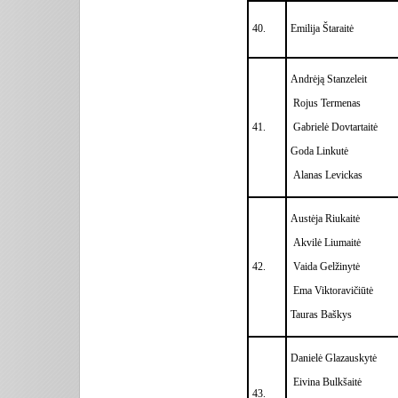
40.
Emilija Štaraitė
Andrėją Stanzeleit
Rojus Termenas
41.
Gabrielė Dovtartaitė
Goda Linkutė
Alanas Levickas
Austėja Riukaitė
Akvilė Liumaitė
42.
Vaida Gelžinytė
Ema Viktoravičiūtė
Tauras Baškys
Danielė Glazauskytė
Eivina Bulkšaitė
43.