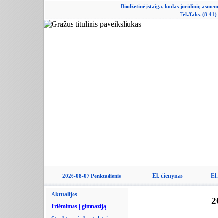
Biudžetinė įstaiga, kodas juridinių asme
Tel./faks. (8 41
El. dienynas
El.
2026-08-07 Penktadienis
Aktualijos
2
Priėmimas į gimnaziją