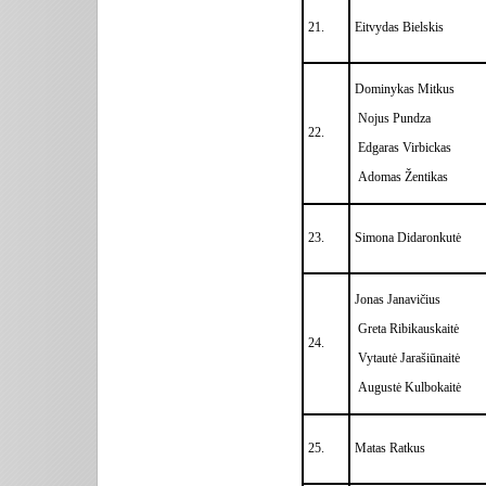
21.
Eitvydas Bielskis
Dominykas Mitkus
Nojus Pundza
22.
Edgaras Virbickas
Adomas Žentikas
23.
Simona Didaronkutė
Jonas Janavičius
Greta Ribikauskaitė
24.
Vytautė Jarašiūnaitė
Augustė Kulbokaitė
25.
Matas Ratkus