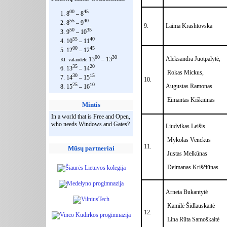
00
45
1. 8
– 8
55
40
2. 8
– 9
9.
Laima Krashtovska
50
35
3. 9
– 10
55
40
4. 10
– 11
00
45
5. 12
– 12
00
30
Aleksandra Juotpalytė,
13
– 13
Kl. valandėlė
35
20
6. 13
– 14
Rokas Mickus,
30
15
7. 14
– 15
10.
25
10
Augustas Ramonas
8. 15
– 16
Eimantas Kiškiūnas
Mintis
In a world that is Free and Open,
who needs Windows and Gates?
Liudvikas Leišis
Mykolas Venckus
11.
Mūsų partneriai
Justas Melkūnas
Deimanas Kriščiūnas
Arneta Bukantytė
Kamilė Šidlauskaitė
12.
Lina Rūta Samoškaitė