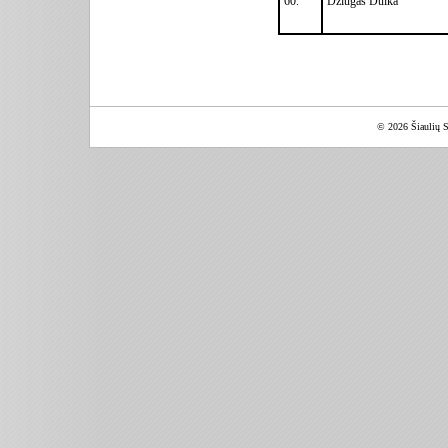
60.
Džiugas Dulka
© 2026 Šiaulių S