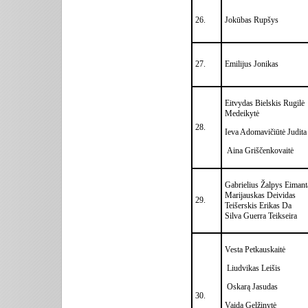
26.
Jokūbas Rupšys
27.
Emilijus Jonikas
Eitvydas Bielskis Rugilė
Medeikytė
28.
Ieva Adomavičiūtė Judita
Aina Griščenkovaitė
Gabrielius Žalpys Eimant
Marijauskas Deividas
29.
Teišerskis Erikas Da
Silva Guerra Teikseira
Vesta Petkauskaitė
Liudvikas Leišis
Oskarą Jasudas
30.
Vaida Gelžinytė