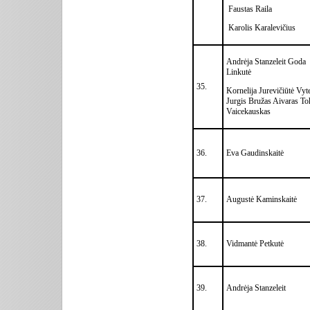
Faustas Raila
Karolis Karalevičius
Andrėja Stanzeleit Goda
Linkutė
35.
Kornelija Jurevičiūtė Vyt
Jurgis Bružas Aivaras To
Vaicekauskas
36.
Eva Gaudinskaitė
37.
Augustė Kaminskaitė
38.
Vidmantė Petkutė
39.
Andrėja Stanzeleit