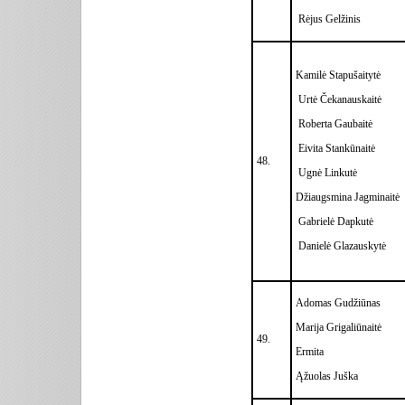
Rėjus Gelžinis
Kamilė Stapušaitytė
Urtė Čekanauskaitė
Roberta Gaubaitė
Eivita Stankūnaitė
48.
Ugnė Linkutė
Džiaugsmina Jagminaitė
Gabrielė Dapkutė
Danielė Glazauskytė
Adomas Gudžiūnas
Marija Grigaliūnaitė
49.
Ermita
Ąžuolas Juška