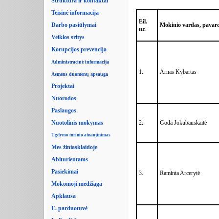
Struktūra ir kontaktai
Teisinė informacija
Eil.
Mokinio vardas, pavar
Darbo pasiūlymai
nr.
Veiklos sritys
Korupcijos prevencija
Administracinė informacija
1.
Arnas Kybartas
Asmens duomenų apsauga
Projektai
Nuorodos
Paslaugos
2.
Goda Jokubauskaitė
Nuotolinis mokymas
Ugdymo turinio atnaujinimas
Mes žiniasklaidoje
Abiturientams
Pasiekimai
3.
Raminta Arcerytė
Mokomoji medžiaga
Apklausa
E. parduotuvė