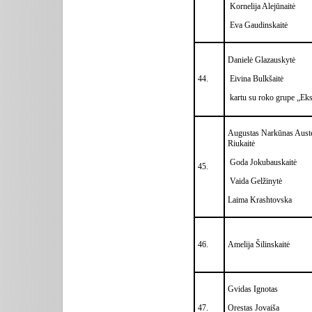
Kornelija Alejūnaitė
Eva Gaudinskaitė
Danielė Glazauskytė
44.
Eivina Bulkšaitė
kartu su roko grupe „Eks
Augustas Narkūnas Aust
Riukaitė
Goda Jokubauskaitė
45.
Vaida Gelžinytė
Laima Krashtovska
46.
Amelija Šilinskaitė
Gvidas Ignotas
47.
Orestas Jovaiša