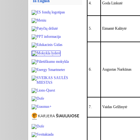
In English
4.
Goda Linkutė
5.
Eimantė Kalitytė
6.
Augustas Narkūnas
7.
Vaidas Gelžinytė