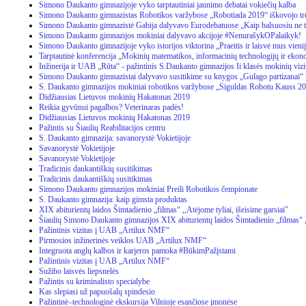
Simono Daukanto gimnazijoje vyko tarptautiniai jaunimo debatai vokiečių kalba
Simono Daukanto gimnazistas Robotikos varžybose „Robotiada 2019“ iškovojo treč
Simono Daukanto gimnazistė Gabija dalyvavo Eurodebatuose „Kaip balsuosiu ne tik
Simono Daukanto gimnazijos mokiniai dalyvavo akcijoje #NenurašykOPalaikyk!
Simono Daukanto gimnazijoje vyko istorijos viktorina „Praeitis ir laisvė mus vieni
Tarptautinė konferencija „Mokinių matematikos, informacinių technologijų ir ekono
Inžinerija ir UAB „Rūta“ - pažintinis S.Daukanto gimnazijos Ii klasės mokinių vizi
Simono Daukanto gimnazistai dalyvavo susitikime su knygos „Gulago partizanai“ 
S. Daukanto gimnazijos mokiniai robotikos varžybose „Siguldas Robotu Kauss 2
Didžiausias Lietuvos mokinių Hakatonas 2019
Reikia gyvūnui pagalbos? Veterinaras padės!
Didžiausias Lietuvos mokinių Hakatonas 2019
Pažintis su Šiaulių Reabilitacijos centru
S. Daukanto gimnazija: savanorystė Vokietijoje
Savanorystė Vokietijoje
Savanorystė Vokietijoje
Tradicinis daukantiškių susitikimas
Tradicinis daukantiškių susitikimas
Simono Daukanto gimnazijos mokiniai Preili Robotikos čempionate
S. Daukanto gimnazija: kaip gimsta produktas
XIX abiturientų laidos Šimtadienio „filmas“ ,,Atėjome tyliai, išeisime garsiai"
Šiaulių Simono Daukanto gimnazijos XIX abiturientų laidos Šimtadienio „filmas“ ,,
Pažintinis vizitas į UAB „Artilux NMF“
Pirmosios inžinerinės veiklos UAB „Artilux NMF“
Integruota anglų kalbos ir karjeros pamoka #BūkimPažįstami
Pažintinis vizitas į UAB „Artilux NMF“
Sužibo laisvės liepsnelės
Pažintis su kriminalisto specialybe
Kas slepiasi už papuošalų spindesio
Pažintinė–technologinė ekskursija Vilniuje esančiose įmonėse