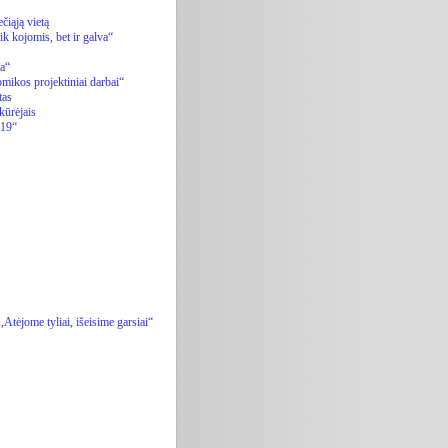
iąją vietą
 kojomis, bet ir galva“
ja“
mikos projektiniai darbai“
tas
kūrėjais
019“
Atėjome tyliai, išeisime garsiai“