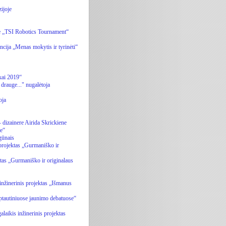
ijoje
se „TSI Robotics Tournament“
cija „Menas mokytis ir tyrinėti“
kai 2019“
drauge..." nugalėtoja
oja
 dizainere Airida Skrickiene
je“
gūnais
 projektas „Gurmaniško ir
ktas „Gurmaniško ir originalaus
 inžinerinis projektas „Išmanus
ptautiniuose jaunimo debatuose“
laikis inžinerinis projektas