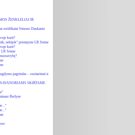
OS ŽENKLELIAI IR
iai sertifikatai Simono Daukanto
voje kurti?
eik, nebijok“ pristatyme LR Seime
voje kurti?
k“ LR Seime
ę nuosavybę?
yme
yme
ugdymo pagrindas – susitarimai ir
 SAVANORIAMS SKIRTAME
ja“
minare Berlyne
e...“
e...“
nan
uose