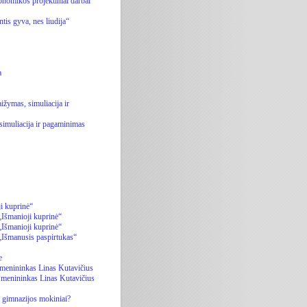
onomikos projektiniai darbai“
is gyva, nes liudija“
a
ymas, simuliacija ir
imuliacija ir pagaminimas
ji kuprinė“
„Išmanioji kuprinė“
„Išmanioji kuprinė“
 „Išmanusis paspirtukas“
e
ų menininkas Linas Kutavičius
ų menininkas Linas Kutavičius
 gimnazijos mokiniai?