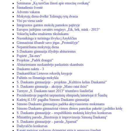
Seminaras „Ką turėčiau žinoti apie emocinę sveikatą“
Šimtadienio šventė
Advento vakaras
Mokytojų diena dvelkė Tolimųjų rytų dvasia
Visi po viena saule
Integruotos gamtos mokslų pamokos pajūryje
Europos judėjimo savaitės renginys „Eik, bėk, mink - 2015“
Vokiečių kalba smalsiems tiksliukams
Nuotaikinga ir turininga išvyka į Anykščius
Gimnazistai išbandė savo jėgas „Protmūšyje“
Nepamirštama mokytojų diena
S.Daukanto gimnazija išlydėjo abiturientus
Popietė „Tai-mes“
Projektas „Padėk draugui“
Abiturientams nuskambėjo paskutinis skambutis
Daukanto naktis - 3
Daukantiškiai Lietuvos rekordų knygoje
Pažintis su Išmaniąja mokykla
S. Daukanto gimnazijoje – projektas „Kultūros kelias Daukantui“
S. Daukanto gimnazija – akcijoje „Mano ratai ilsisi“
Turnyre „S. Daukanto taurė 2013“ triumfavo šiauliečiai
Prezidentūroje pagerbti tarptautinių olimpiadų laimėtojai iš Šiaulių
Kadetų iš JAV pagalba Simono Daukanto gimnazijai
Simono Daukanto gimnazijos padėka aktyviausiems mokiniams
Simono Daukanto gimnazistai vienos dienos pamokas pakeitė į politiko kėdę
S. Daukanto gimnazijoje – respublikinis mokinių kūrybos konkursas
Miniatiūrų paroda „Iliustruoju ir improvizuoju Simoną Daukantą“
S. Daukanto gimnazijoje – paroda „Sparnai“
Dailyraščio konkursas
Karatė meistras sudorojo dvimetrinį girtą ir agresyvų šiaulietį