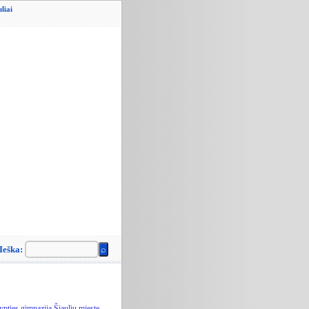
liai
Ieška:
ypties gimnazija Šiaulių mieste