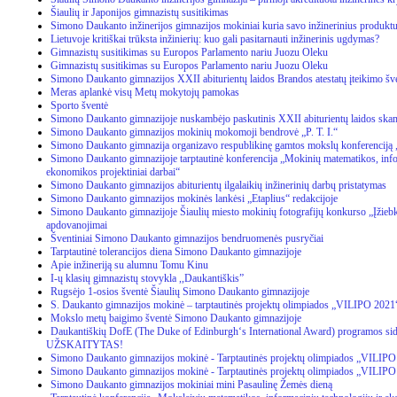
Šiaulių ir Japonijos gimnazistų susitikimas
Simono Daukanto inžinerijos gimnazijos mokiniai kuria savo inžinerinius produkt
Lietuvoje kritiškai trūksta inžinierių: kuo gali pasitarnauti inžinerinis ugdymas?
Gimnazistų susitikimas su Europos Parlamento nariu Juozu Oleku
Gimnazistų susitikimas su Europos Parlamento nariu Juozu Oleku
Simono Daukanto gimnazijos XXII abiturientų laidos Brandos atestatų įteikimo šv
Meras aplankė visų Metų mokytojų pamokas
Sporto šventė
Simono Daukanto gimnazijoje nuskambėjo paskutinis XXII abiturientų laidos ska
Simono Daukanto gimnazijos mokinių mokomoji bendrovė „P. T. I.“
Simono Daukanto gimnazija organizavo respublikinę gamtos mokslų konferencij
Simono Daukanto gimnazijoje tarptautinė konferencija „Mokinių matematikos, info
ekonomikos projektiniai darbai“
Simono Daukanto gimnazijos abiturientų ilgalaikių inžinerinių darbų pristatymas
Simono Daukanto gimnazijos mokinės lankėsi „Etaplius“ redakcijoje
Simono Daukanto gimnazijoje Šiaulių miesto mokinių fotografijų konkurso „Įžieb
apdovanojimai
Šventiniai Simono Daukanto gimnazijos bendruomenės pusryčiai
Tarptautinė tolerancijos diena Simono Daukanto gimnazijoje
Apie inžineriją su alumnu Tomu Kinu
I-ų klasių gimnazistų stovykla ,,Daukantiškis”
Rugsėjo 1-osios šventė Šiaulių Simono Daukanto gimnazijoje
S. Daukanto gimnazijos mokinė – tarptautinės projektų olimpiados „VILIPO 2021“
Mokslo metų baigimo šventė Simono Daukanto gimnazijoje
Daukantiškių DofE (The Duke of Edinburgh‘s International Award) programos sida
UŽSKAITYTAS!
Simono Daukanto gimnazijos mokinė - Tarptautinės projektų olimpiados „VILIPO
Simono Daukanto gimnazijos mokinė - Tarptautinės projektų olimpiados „VILIPO
Simono Daukanto gimnazijos mokiniai mini Pasaulinę Žemės dieną