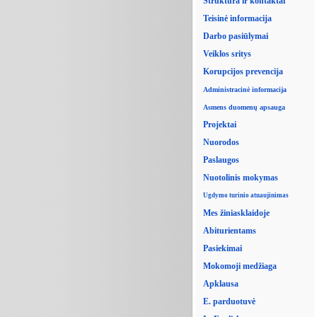
Struktūra ir kontaktai
Teisinė informacija
Darbo pasiūlymai
Veiklos sritys
Korupcijos prevencija
Administracinė informacija
Asmens duomenų apsauga
Projektai
Nuorodos
Paslaugos
Nuotolinis mokymas
Ugdymo turinio atnaujinimas
Mes žiniasklaidoje
Abiturientams
Pasiekimai
Mokomoji medžiaga
Apklausa
E. parduotuvė