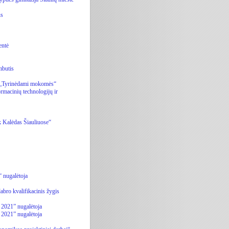
us
entė
mbutis
ą „Tyrinėdami mokomės“
rmacinių technologijų ir
k Kalėdas Šiauliuose“
 nugalėtoja
bro kvalifikacinis žygis
 2021” nugalėtoja
 2021” nugalėtoja