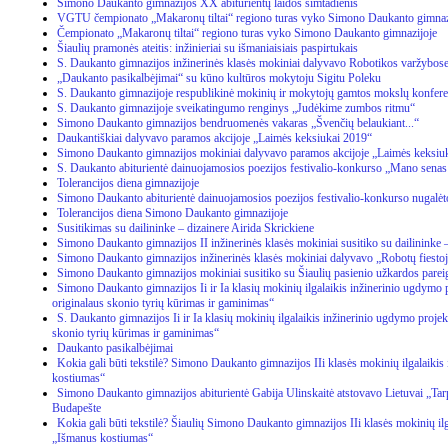
Simono Daukanto gimnazijos XX abiturientų laidos šimtadienis
VGTU čempionato „Makaronų tiltai“ regiono turas vyko Simono Daukanto gimnaz
Čempionato „Makaronų tiltai“ regiono turas vyko Simono Daukanto gimnazijoje
Šiaulių pramonės ateitis: inžinieriai su išmaniaisiais paspirtukais
S. Daukanto gimnazijos inžinerinės klasės mokiniai dalyvavo Robotikos varžybo
„Daukanto pasikalbėjimai“ su kūno kultūros mokytoju Sigitu Poleku
S. Daukanto gimnazijoje respublikinė mokinių ir mokytojų gamtos mokslų konferen
S. Daukanto gimnazijoje sveikatingumo renginys „Judėkime zumbos ritmu“
Simono Daukanto gimnazijos bendruomenės vakaras „Švenčių belaukiant...“
Daukantiškiai dalyvavo paramos akcijoje „Laimės keksiukai 2019“
Simono Daukanto gimnazijos mokiniai dalyvavo paramos akcijoje „Laimės keksiu
S. Daukanto abiturientė dainuojamosios poezijos festivalio-konkurso „Mano senas 
Tolerancijos diena gimnazijoje
Simono Daukanto abiturientė dainuojamosios poezijos festivalio-konkurso nugalėt
Tolerancijos diena Simono Daukanto gimnazijoje
Susitikimas su dailininke – dizainere Airida Skrickiene
Simono Daukanto gimnazijos II inžinerinės klasės mokiniai susitiko su dailininke –
Simono Daukanto gimnazijos inžinerinės klasės mokiniai dalyvavo „Robotų fiesto
Simono Daukanto gimnazijos mokiniai susitiko su Šiaulių pasienio užkardos parei
Simono Daukanto gimnazijos Ii ir Ia klasių mokinių ilgalaikis inžinerinio ugdymo
originalaus skonio tyrių kūrimas ir gaminimas“
S. Daukanto gimnazijos Ii ir Ia klasių mokinių ilgalaikis inžinerinio ugdymo proje
skonio tyrių kūrimas ir gaminimas“
Daukanto pasikalbėjimai
Kokia gali būti tekstilė? Simono Daukanto gimnazijos IIi klasės mokinių ilgalaikis
kostiumas“
Simono Daukanto gimnazijos abiturientė Gabija Ulinskaitė atstovavo Lietuvai „Tar
Budapešte
Kokia gali būti tekstilė? Šiaulių Simono Daukanto gimnazijos IIi klasės mokinių ilga
„Išmanus kostiumas“