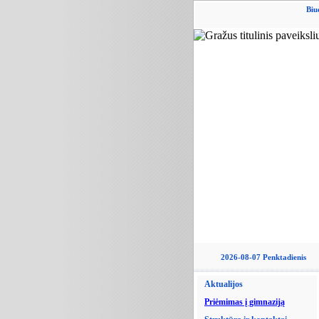
Biu
2026-08-07 Penktadienis
Aktualijos
Priėmimas į gimnaziją