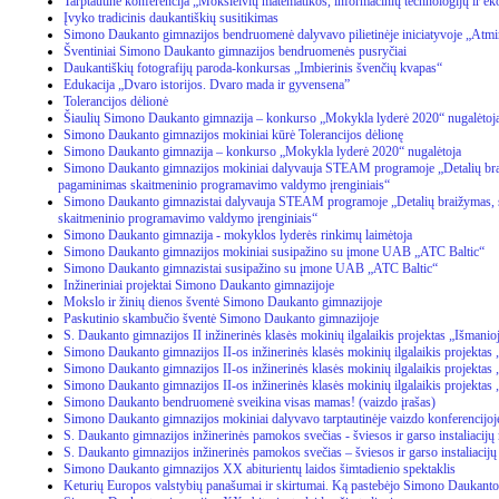
Tarptautinė konferencija „Moksleivių matematikos, informacinių technologijų ir ek
Įvyko tradicinis daukantiškių susitikimas
Simono Daukanto gimnazijos bendruomenė dalyvavo pilietinėje iniciatyvoje „Atmint
Šventiniai Simono Daukanto gimnazijos bendruomenės pusryčiai
Daukantiškių fotografijų paroda-konkursas „Imbierinis švenčių kvapas“
Edukacija „Dvaro istorijos. Dvaro mada ir gyvensena”
Tolerancijos dėlionė
Šiaulių Simono Daukanto gimnazija – konkurso „Mokykla lyderė 2020“ nugalėtoj
Simono Daukanto gimnazijos mokiniai kūrė Tolerancijos dėlionę
Simono Daukanto gimnazija – konkurso „Mokykla lyderė 2020“ nugalėtoja
Simono Daukanto gimnazijos mokiniai dalyvauja STEAM programoje „Detalių braiž
pagaminimas skaitmeninio programavimo valdymo įrenginiais“
Simono Daukanto gimnazistai dalyvauja STEAM programoje „Detalių braižymas, s
skaitmeninio programavimo valdymo įrenginiais“
Simono Daukanto gimnazija - mokyklos lyderės rinkimų laimėtoja
Simono Daukanto gimnazijos mokiniai susipažino su įmone UAB „ATC Baltic“
Simono Daukanto gimnazistai susipažino su įmone UAB „ATC Baltic“
Inžineriniai projektai Simono Daukanto gimnazijoje
Mokslo ir žinių dienos šventė Simono Daukanto gimnazijoje
Paskutinio skambučio šventė Simono Daukanto gimnazijoje
S. Daukanto gimnazijos II inžinerinės klasės mokinių ilgalaikis projektas „Išmanio
Simono Daukanto gimnazijos II-os inžinerinės klasės mokinių ilgalaikis projektas 
Simono Daukanto gimnazijos II-os inžinerinės klasės mokinių ilgalaikis projektas 
Simono Daukanto gimnazijos II-os inžinerinės klasės mokinių ilgalaikis projektas
Simono Daukanto bendruomenė sveikina visas mamas! (vaizdo įrašas)
Simono Daukanto gimnazijos mokiniai dalyvavo tarptautinėje vaizdo konferencijoj
S. Daukanto gimnazijos inžinerinės pamokos svečias - šviesos ir garso instaliacij
S. Daukanto gimnazijos inžinerinės pamokos svečias – šviesos ir garso instaliacij
Simono Daukanto gimnazijos XX abiturientų laidos šimtadienio spektaklis
Keturių Europos valstybių panašumai ir skirtumai. Ką pastebėjo Simono Daukanto