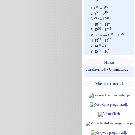
00
45
1. 8
– 8
55
40
2. 8
– 9
50
35
3. 9
– 10
55
40
4. 10
– 11
00
45
5. 12
– 12
00
30
13
– 13
Kl. valandėlė
35
20
6. 13
– 14
30
15
7. 14
– 15
25
10
8. 15
– 16
Mintis
Visi dievai BUVO nemirtingi.
Mūsų partneriai