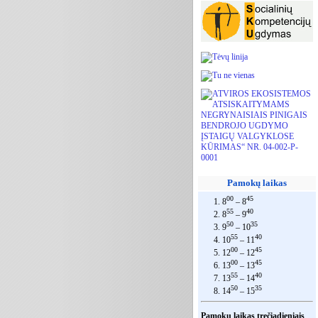
Pamokų laikas
00
45
1. 8
– 8
55
40
2. 8
– 9
50
35
3. 9
– 10
55
40
4. 10
– 11
00
45
5. 12
– 12
00
45
6. 13
– 13
55
40
7. 13
– 14
50
35
8. 14
– 15
Pamokų laikas trečiadieniais