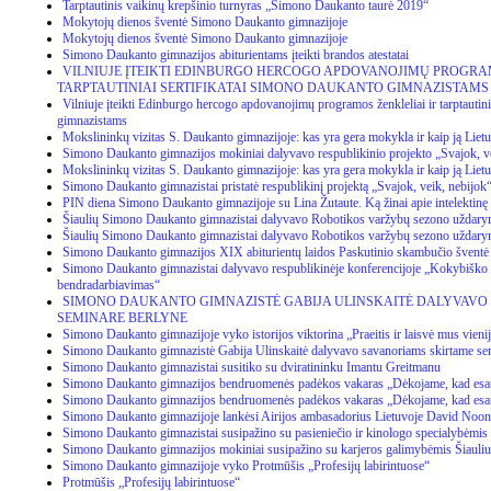
Tarptautinis vaikinų krepšinio turnyras „Simono Daukanto taurė 2019“
Mokytojų dienos šventė Simono Daukanto gimnazijoje
Mokytojų dienos šventė Simono Daukanto gimnazijoje
Simono Daukanto gimnazijos abiturientams įteikti brandos atestatai
VILNIUJE ĮTEIKTI EDINBURGO HERCOGO APDOVANOJIMŲ PROGRAM
TARPTAUTINIAI SERTIFIKATAI SIMONO DAUKANTO GIMNAZISTAMS
Vilniuje įteikti Edinburgo hercogo apdovanojimų programos ženkleliai ir tarptautin
gimnazistams
Mokslininkų vizitas S. Daukanto gimnazijoje: kas yra gera mokykla ir kaip ją Lietu
Simono Daukanto gimnazijos mokiniai dalyvavo respublikinio projekto „Svajok, v
Mokslininkų vizitas S. Daukanto gimnazijoje: kas yra gera mokykla ir kaip ją Lietu
Simono Daukanto gimnazistai pristatė respublikinį projektą „Svajok, veik, nebijo
PIN diena Simono Daukanto gimnazijoje su Lina Žutaute. Ką žinai apie intelektin
Šiaulių Simono Daukanto gimnazistai dalyvavo Robotikos varžybų sezono uždar
Šiaulių Simono Daukanto gimnazistai dalyvavo Robotikos varžybų sezono uždar
Simono Daukanto gimnazijos XIX abiturientų laidos Paskutinio skambučio šventė
Simono Daukanto gimnazistai dalyvavo respublikinėje konferencijoje „Kokybiško 
bendradarbiavimas“
SIMONO DAUKANTO GIMNAZISTĖ GABIJA ULINSKAITĖ DALYVAVO
SEMINARE BERLYNE
Simono Daukanto gimnazijoje vyko istorijos viktorina „Praeitis ir laisvė mus vieni
Simono Daukanto gimnazistė Gabija Ulinskaitė dalyvavo savanoriams skirtame se
Simono Daukanto gimnazistai susitiko su dviratininku Imantu Greitmanu
Simono Daukanto gimnazijos bendruomenės padėkos vakaras „Dėkojame, kad esat
Simono Daukanto gimnazijos bendruomenės padėkos vakaras „Dėkojame, kad esat
Simono Daukanto gimnazijoje lankėsi Airijos ambasadorius Lietuvoje David Noo
Simono Daukanto gimnazistai susipažino su pasieniečio ir kinologo specialybėmis
Simono Daukanto gimnazijos mokiniai susipažino su karjeros galimybėmis Šiauli
Simono Daukanto gimnazijoje vyko Protmūšis „Profesijų labirintuose“
Protmūšis „Profesijų labirintuose“