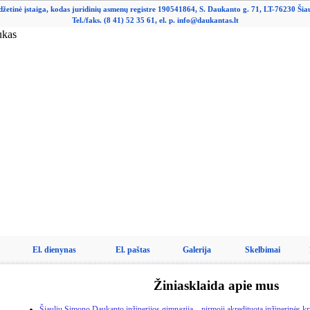
džetinė įstaiga, kodas juridinių asmenų registre 190541864, S. Daukanto g. 71, LT-76230 Šiau
Tel./faks. (8 41) 52 35 61, el. p. info@daukantas.lt
El. dienynas
El. paštas
Galerija
Skelbimai
Žiniasklaida apie mus
Šiaulių Simono Daukanto inžinerijos gimnazija – pirmoji akredituota inžinerinės kr