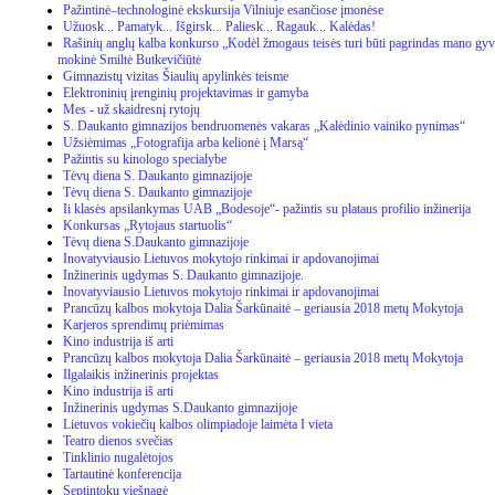
Pažintinė–technologinė ekskursija Vilniuje esančiose įmonėse
Užuosk... Pamatyk... Išgirsk... Paliesk... Ragauk... Kalėdas!
Rašinių anglų kalba konkurso „Kodėl žmogaus teisės turi būti pagrindas mano gy
mokinė Smiltė Butkevičiūtė
Gimnazistų vizitas Šiaulių apylinkės teisme
Elektroninių įrenginių projektavimas ir gamyba
Mes - už skaidresnį rytojų
S. Daukanto gimnazijos bendruomenės vakaras „Kalėdinio vainiko pynimas“
Užsiėmimas „Fotografija arba kelionė į Marsą“
Pažintis su kinologo specialybe
Tėvų diena S. Daukanto gimnazijoje
Tėvų diena S. Daukanto gimnazijoje
Ii klasės apsilankymas UAB „Bodesoje“- pažintis su plataus profilio inžinerija
Konkursas „Rytojaus startuolis“
Tėvų diena S.Daukanto gimnazijoje
Inovatyviausio Lietuvos mokytojo rinkimai ir apdovanojimai
Inžinerinis ugdymas S. Daukanto gimnazijoje.
Inovatyviausio Lietuvos mokytojo rinkimai ir apdovanojimai
Prancūzų kalbos mokytoja Dalia Šarkūnaitė – geriausia 2018 metų Mokytoja
Karjeros sprendimų priėmimas
Kino industrija iš arti
Prancūzų kalbos mokytoja Dalia Šarkūnaitė – geriausia 2018 metų Mokytoja
Ilgalaikis inžinerinis projektas
Kino industrija iš arti
Inžinerinis ugdymas S.Daukanto gimnazijoje
Lietuvos vokiečių kalbos olimpiadoje laimėta I vieta
Teatro dienos svečias
Tinklinio nugalėtojos
Tartautinė konferencija
Septintokų viešnagė