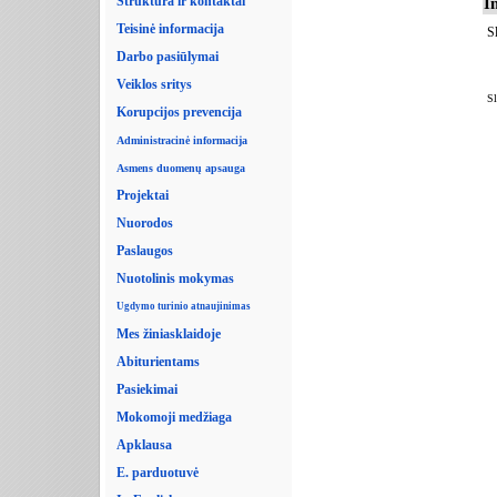
Struktūra ir kontaktai
I
Teisinė informacija
S
Darbo pasiūlymai
Veiklos sritys
Sl
Korupcijos prevencija
Administracinė informacija
Asmens duomenų apsauga
Projektai
Nuorodos
Paslaugos
Nuotolinis mokymas
Ugdymo turinio atnaujinimas
Mes žiniasklaidoje
Abiturientams
Pasiekimai
Mokomoji medžiaga
Apklausa
E. parduotuvė