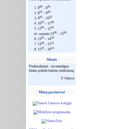
00
45
1. 8
– 8
55
40
2. 8
– 9
50
35
3. 9
– 10
55
40
4. 10
– 11
00
45
5. 12
– 12
00
30
13
– 13
Kl. valandėlė
35
20
6. 13
– 14
30
15
7. 14
– 15
25
10
8. 15
– 16
Mintis
Punktualumas - tai mandagus
būdas prikišti kitiems netikslumą.
P. Vėberis
Mūsų partneriai