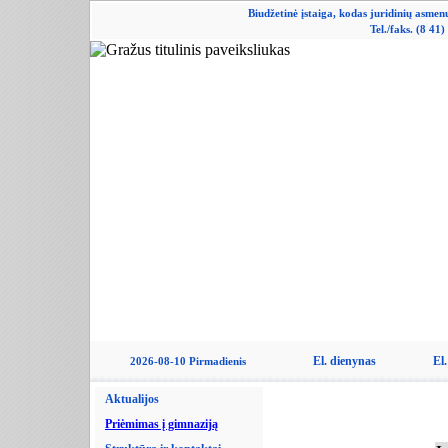
Biudžetinė įstaiga, kodas juridinių asme
Tel./faks. (8 41
El. dienynas
El.
2026-08-10 Pirmadienis
Aktualijos
Priėmimas į gimnaziją