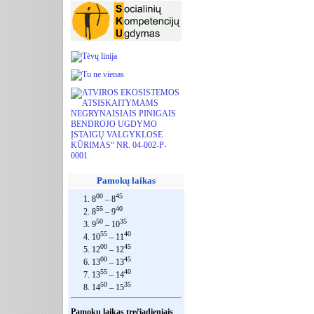
Pamokų laikas
00
45
1. 8
– 8
55
40
2. 8
– 9
50
35
3. 9
– 10
55
40
4. 10
– 11
00
45
5. 12
– 12
00
45
6. 13
– 13
55
40
7. 13
– 14
50
35
8. 14
– 15
Pamokų laikas trečiadieniais