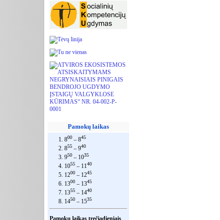
Pamokų laikas
00
45
1. 8
– 8
55
40
2. 8
– 9
50
35
3. 9
– 10
55
40
4. 10
– 11
00
45
5. 12
– 12
00
45
6. 13
– 13
55
40
7. 13
– 14
50
35
8. 14
– 15
Pamokų laikas trečiadieniais