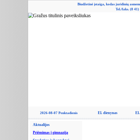
Biudžetinė įstaiga, kodas juridinių asme
Tel./faks. (8 41
El. dienynas
El.
2026-08-07 Penktadienis
Aktualijos
Priėmimas į gimnaziją