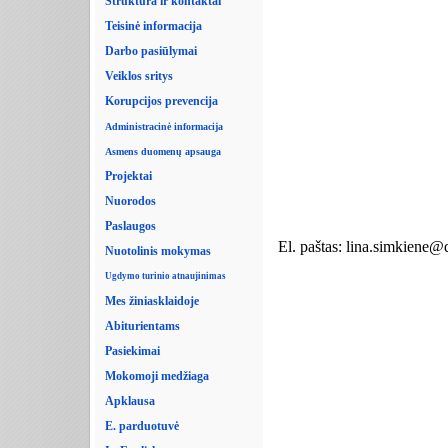
Struktūra ir kontaktai
Teisinė informacija
Darbo pasiūlymai
Veiklos sritys
Korupcijos prevencija
Administracinė informacija
Asmens duomenų apsauga
Projektai
Nuorodos
Paslaugos
El. paštas: lina.simkiene@
Nuotolinis mokymas
Ugdymo turinio atnaujinimas
Mes žiniasklaidoje
Abiturientams
Pasiekimai
Mokomoji medžiaga
Apklausa
E. parduotuvė