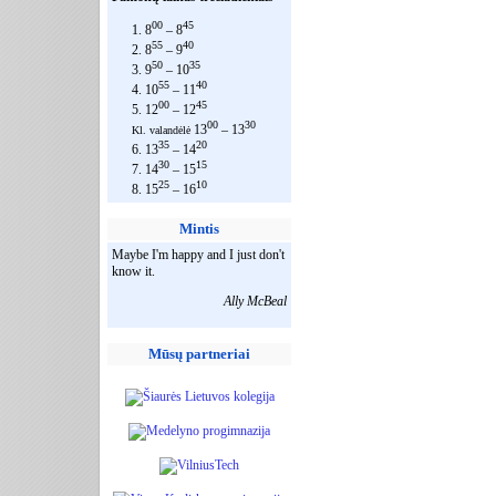
00
45
1. 8
– 8
55
40
2. 8
– 9
50
35
3. 9
– 10
55
40
4. 10
– 11
00
45
5. 12
– 12
00
30
13
– 13
Kl. valandėlė
35
20
6. 13
– 14
30
15
7. 14
– 15
25
10
8. 15
– 16
Mintis
Maybe I'm happy and I just don't
know it.
Ally McBeal
Mūsų partneriai