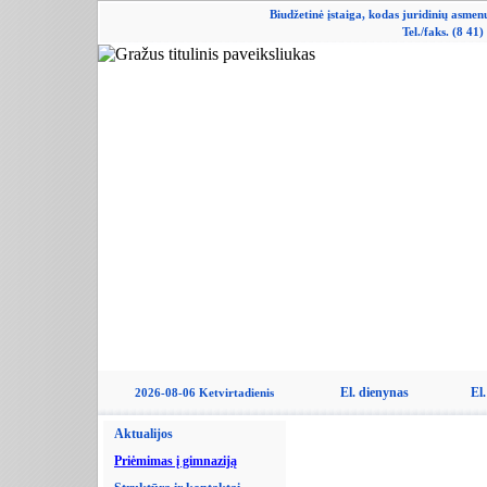
Biudžetinė įstaiga, kodas juridinių asme
Tel./faks. (8 41
El. dienynas
El.
2026-08-06 Ketvirtadienis
Aktualijos
Priėmimas į gimnaziją