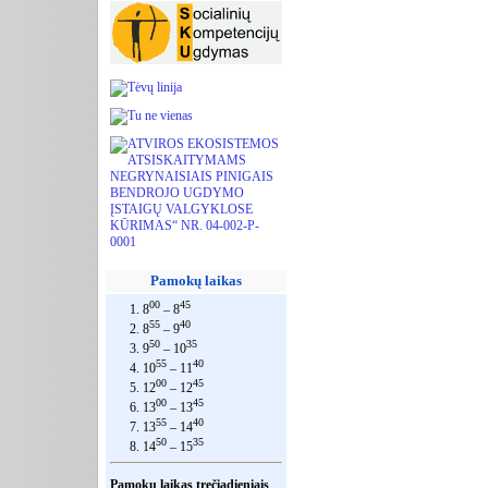
Pamokų laikas
00
45
1. 8
– 8
55
40
2. 8
– 9
50
35
3. 9
– 10
55
40
4. 10
– 11
00
45
5. 12
– 12
00
45
6. 13
– 13
55
40
7. 13
– 14
50
35
8. 14
– 15
Pamokų laikas trečiadieniais