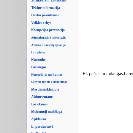
Struktūra ir kontaktai
Teisinė informacija
Darbo pasiūlymai
Veiklos sritys
Korupcijos prevencija
Administracinė informacija
Asmens duomenų apsauga
Projektai
Nuorodos
Paslaugos
El. paštas: mindaugas.ban
Nuotolinis mokymas
Ugdymo turinio atnaujinimas
Mes žiniasklaidoje
Abiturientams
Pasiekimai
Mokomoji medžiaga
Apklausa
E. parduotuvė