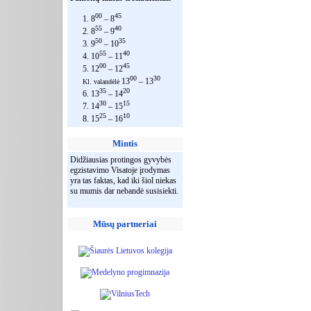
00
45
1. 8
– 8
55
40
2. 8
– 9
50
35
3. 9
– 10
55
40
4. 10
– 11
00
45
5. 12
– 12
00
30
13
– 13
Kl. valandėlė
35
20
6. 13
– 14
30
15
7. 14
– 15
25
10
8. 15
– 16
Mintis
Didžiausias protingos gyvybės
egzistavimo Visatoje įrodymas
yra tas faktas, kad iki šiol niekas
su mumis dar nebandė susisiekti.
Mūsų partneriai