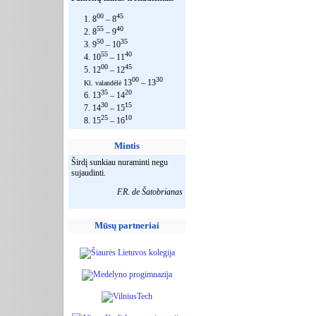
00
45
1. 8
– 8
55
40
2. 8
– 9
50
35
3. 9
– 10
55
40
4. 10
– 11
00
45
5. 12
– 12
00
30
13
– 13
Kl. valandėlė
35
20
6. 13
– 14
30
15
7. 14
– 15
25
10
8. 15
– 16
Mintis
Širdį sunkiau nuraminti negu
sujaudinti.
F.R. de Šatobrianas
Mūsų partneriai