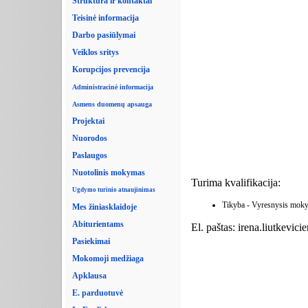
Struktūra ir kontaktai
Teisinė informacija
Darbo pasiūlymai
Veiklos sritys
Korupcijos prevencija
Administracinė informacija
Asmens duomenų apsauga
Projektai
Nuorodos
Paslaugos
Nuotolinis mokymas
Turima kvalifikacija:
Ugdymo turinio atnaujinimas
Tikyba - Vyresnysis moky
Mes žiniasklaidoje
Abiturientams
El. paštas: irena.liutkevic
Pasiekimai
Mokomoji medžiaga
Apklausa
E. parduotuvė