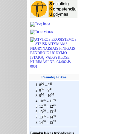
Pamokų laikas
00
45
1. 8
– 8
55
40
2. 8
– 9
50
35
3. 9
– 10
55
40
4. 10
– 11
00
45
5. 12
– 12
00
45
6. 13
– 13
55
40
7. 13
– 14
50
35
8. 14
– 15
Pamokų laikas trečiadieniais