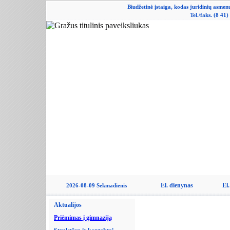
Biudžetinė įstaiga, kodas juridinių asme
Tel./faks. (8 41
El. dienynas
El.
2026-08-09 Sekmadienis
Aktualijos
Priėmimas į gimnaziją