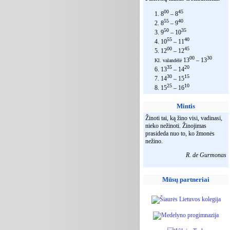
00
45
1. 8
– 8
55
40
2. 8
– 9
50
35
3. 9
– 10
55
40
4. 10
– 11
00
45
5. 12
– 12
00
30
13
– 13
Kl. valandėlė
35
20
6. 13
– 14
30
15
7. 14
– 15
25
10
8. 15
– 16
Mintis
Žinoti tai, ką žino visi, vadinasi,
nieko nežinoti. Žinojimas
prasideda nuo to, ko žmonės
nežino.
R. de Gurmonas
Mūsų partneriai