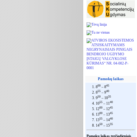
Pamokų laikas
00
45
1. 8
– 8
55
40
2. 8
– 9
50
35
3. 9
– 10
55
40
4. 10
– 11
00
45
5. 12
– 12
00
45
6. 13
– 13
55
40
7. 13
– 14
50
35
8. 14
– 15
Pamokų laikas trečiadieniais