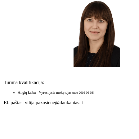
Turima kvalifikacija:
Anglų kalba - Vyresnysis mokytojas
(nuo 2016-06-03)
El. paštas: vilija.pazusiene@daukantas.lt