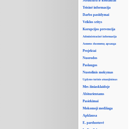
Struktūra ir kontaktai
Teisinė informacija
Darbo pasiūlymai
Veiklos sritys
Korupcijos prevencija
Administracinė informacija
Asmens duomenų apsauga
Projektai
Nuorodos
Paslaugos
Nuotolinis mokymas
Ugdymo turinio atnaujinimas
Mes žiniasklaidoje
Abiturientams
Pasiekimai
Mokomoji medžiaga
Apklausa
E. parduotuvė