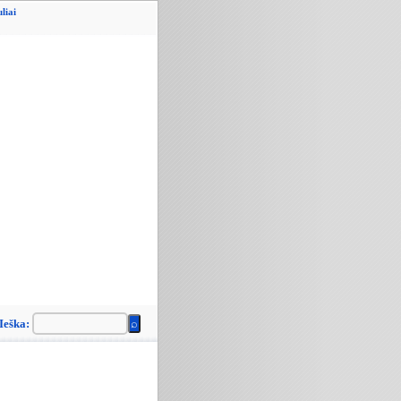
liai
Ieška: