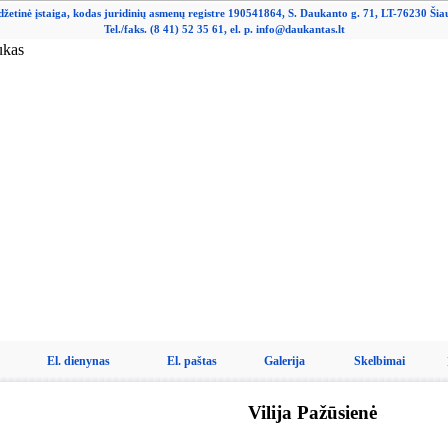
džetinė įstaiga, kodas juridinių asmenų registre 190541864, S. Daukanto g. 71, LT-76230 Šiau
Tel./faks. (8 41) 52 35 61, el. p. info@daukantas.lt
El. dienynas
El. paštas
Galerija
Skelbimai
Vilija Pažūsienė