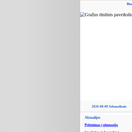
Biu
2026-08-09 Sekmadienis
Aktualijos
Priėmimas į gimnaziją