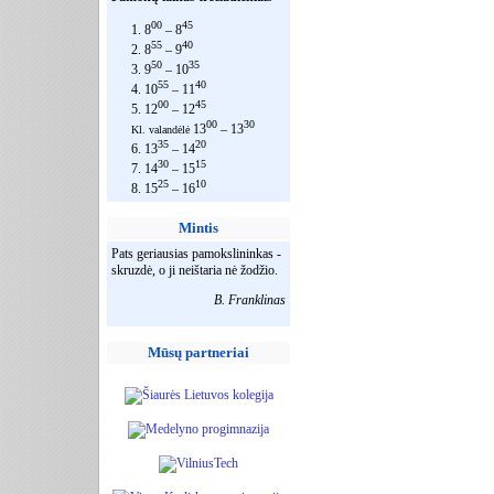
00
45
1. 8
– 8
55
40
2. 8
– 9
50
35
3. 9
– 10
55
40
4. 10
– 11
00
45
5. 12
– 12
00
30
13
– 13
Kl. valandėlė
35
20
6. 13
– 14
30
15
7. 14
– 15
25
10
8. 15
– 16
Mintis
Pats geriausias pamokslininkas -
skruzdė, o ji neištaria nė žodžio.
B. Franklinas
Mūsų partneriai