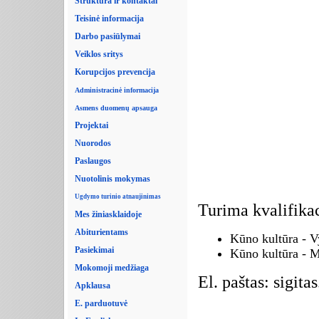
Struktūra ir kontaktai
Teisinė informacija
Darbo pasiūlymai
Veiklos sritys
Korupcijos prevencija
Administracinė informacija
Asmens duomenų apsauga
Projektai
Nuorodos
Paslaugos
Nuotolinis mokymas
Ugdymo turinio atnaujinimas
Turima kvalifikac
Mes žiniasklaidoje
Abiturientams
Kūno kultūra - 
Pasiekimai
Kūno kultūra - 
Mokomoji medžiaga
El. paštas: sigit
Apklausa
E. parduotuvė