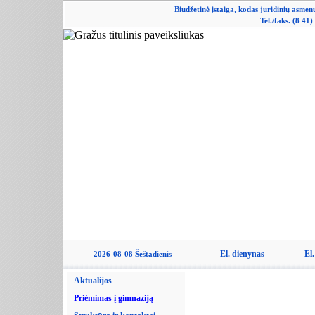
Biudžetinė įstaiga, kodas juridinių asme
Tel./faks. (8 41
El. dienynas
El.
2026-08-08 Šeštadienis
Aktualijos
Priėmimas į gimnaziją