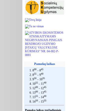
Pamokų laikas
00
45
1. 8
– 8
55
40
2. 8
– 9
50
35
3. 9
– 10
55
40
4. 10
– 11
00
45
5. 12
– 12
00
45
6. 13
– 13
55
40
7. 13
– 14
50
35
8. 14
– 15
Pamokų laikas trečiadieniais