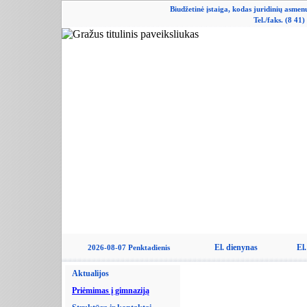
Biudžetinė įstaiga, kodas juridinių asme
Tel./faks. (8 41
El. dienynas
El.
2026-08-07 Penktadienis
Aktualijos
Priėmimas į gimnaziją