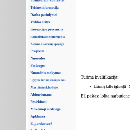
Struktūra ir kontaktai
Teisinė informacija
Darbo pasiūlymai
Veiklos sritys
Korupcijos prevencija
Administracinė informacija
Asmens duomenų apsauga
Projektai
Nuorodos
Paslaugos
Nuotolinis mokymas
Turima kvalifikacija:
Ugdymo turinio atnaujinimas
Lietuvių kalba (gimtoji) 
Mes žiniasklaidoje
Abiturientams
El. paštas: lolita.narbutie
Pasiekimai
Mokomoji medžiaga
Apklausa
E. parduotuvė