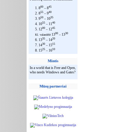
00
45
1. 8
– 8
55
40
2. 8
– 9
50
35
3. 9
– 10
55
40
4. 10
– 11
00
45
5. 12
– 12
00
30
13
– 13
Kl. valandėlė
35
20
6. 13
– 14
30
15
7. 14
– 15
25
10
8. 15
– 16
Mintis
In a world that is Free and Open,
who needs Windows and Gates?
Mūsų partneriai