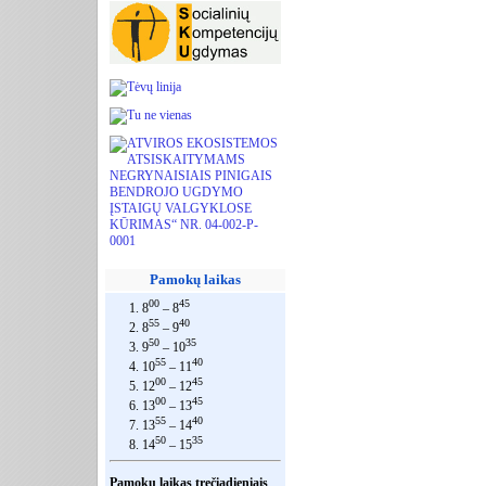
Pamokų laikas
00
45
1. 8
– 8
55
40
2. 8
– 9
50
35
3. 9
– 10
55
40
4. 10
– 11
00
45
5. 12
– 12
00
45
6. 13
– 13
55
40
7. 13
– 14
50
35
8. 14
– 15
Pamokų laikas trečiadieniais