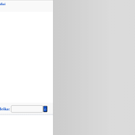
liai
Ieška: