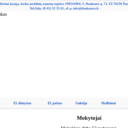
džetinė įstaiga, kodas juridinių asmenų registre 190541864, S. Daukanto g. 71, LT-76230 Šiau
Tel./faks. (8 41) 52 35 61, el. p. info@daukantas.lt
El. dienynas
El. paštas
Galerija
Skelbimai
Mokytojai