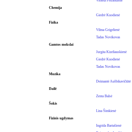
Violeta Petraškienė
Chemija
Giedrė Kuodienė
Fizika
Vilma Grigelienė
Tadas Novikovas
Gamtos mokslai
Jurgita Kizeliauskienė
Giedrė Kuodienė
Tadas Novikovas
Muzika
Deimantė Aušbikavičiūtė
Dailė
Zenta Balsė
Šokis
Lina Šimkienė
Fizinis ugdymas
Ingrida Bartašienė