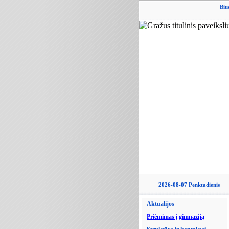
Biu
2026-08-07 Penktadienis
Aktualijos
Priėmimas į gimnaziją