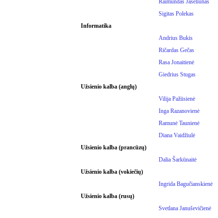
Raimundas Jaseliūnas
Sigitas Polekas
Informatika
Andrius Bukis
Ričardas Gečas
Rasa Jonaitienė
Giedrius Stugas
Užsienio kalba (anglų)
Vilija Pažūsienė
Inga Razanovienė
Ramunė Taunienė
Diana Vaidžiulė
Užsienio kalba (prancūzų)
Dalia Šarkūnaitė
Užsienio kalba (vokiečių)
Ingrida Bagučianskienė
Užsienio kalba (rusų)
Svetlana Januševičienė