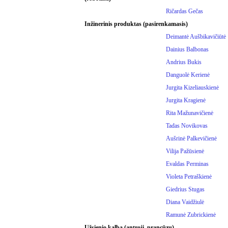
Ričardas Gečas
Inžinerinis produktas (pasirenkamasis)
Deimantė Aušbikavičiūtė
Dainius Balbonas
Andrius Bukis
Danguolė Kerienė
Jurgita Kizeliauskienė
Jurgita Kragienė
Rita Mažunavičienė
Tadas Novikovas
Aušrinė Palkevičienė
Vilija Pažūsienė
Evaldas Perminas
Violeta Petraškienė
Giedrius Stugas
Diana Vaidžiulė
Ramunė Zubrickienė
Užsienio kalba (antroji, prancūzų)