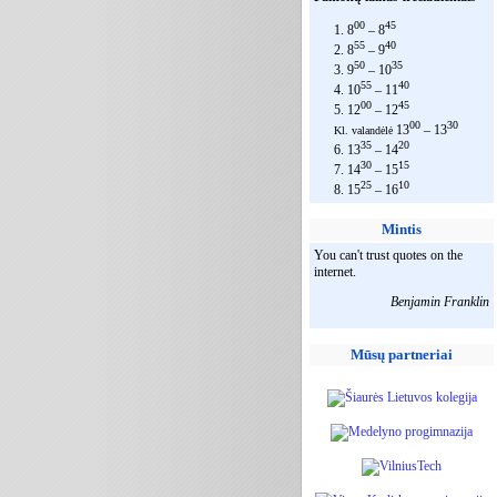
00
45
1. 8
– 8
55
40
2. 8
– 9
50
35
3. 9
– 10
55
40
4. 10
– 11
00
45
5. 12
– 12
00
30
13
– 13
Kl. valandėlė
35
20
6. 13
– 14
30
15
7. 14
– 15
25
10
8. 15
– 16
Mintis
You can't trust quotes on the
internet.
Mūsų partneriai