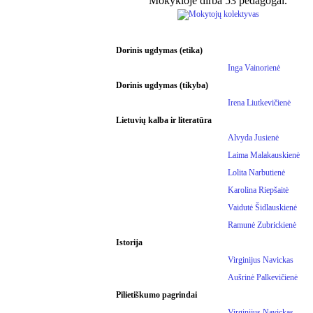
Mokykloje dirba 53 pedagogai.
Dorinis ugdymas (etika)
Inga Vainorienė
Dorinis ugdymas (tikyba)
Irena Liutkevičienė
Lietuvių kalba ir literatūra
Alvyda Jusienė
Laima Malakauskienė
Lolita Narbutienė
Karolina Riepšaitė
Vaidutė Šidlauskienė
Ramunė Zubrickienė
Istorija
Virginijus Navickas
Aušrinė Palkevičienė
Pilietiškumo pagrindai
Virginijus Navickas