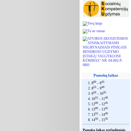
Pamokų laikas
00
45
1. 8
– 8
55
40
2. 8
– 9
50
35
3. 9
– 10
55
40
4. 10
– 11
00
45
5. 12
– 12
00
45
6. 13
– 13
55
40
7. 13
– 14
50
35
8. 14
– 15
Pamokų laikas trečiadieniais