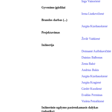
Inga Vainorienė
Gyvenimo įgūdžiai
Irena Liutkevičienė
Brandos darbas (...)
Jurgita Kizeliauskienė
Projektavimas
Živilė Vaitkienė
Inžinerija
Deimantė Aušbikavičiūtė
Dainius Balbonas
Zenta Balsė
Andrius Bukis
Jurgita Kizeliauskienė
Jurgita Kragienė
Giedrė Kuodienė
Evaldas Perminas
Violeta Petraškienė
Inžinerinio ugdymo pasirenkamasis dalykas
(robotika)