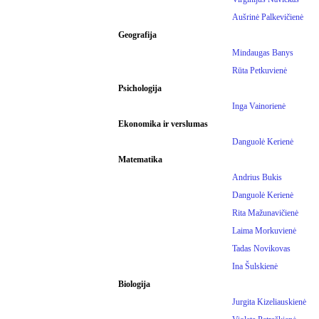
Aušrinė Palkevičienė
Geografija
Mindaugas Banys
Rūta Petkuvienė
Psichologija
Inga Vainorienė
Ekonomika ir verslumas
Danguolė Kerienė
Matematika
Andrius Bukis
Danguolė Kerienė
Rita Mažunavičienė
Laima Morkuvienė
Tadas Novikovas
Ina Šulskienė
Biologija
Jurgita Kizeliauskienė