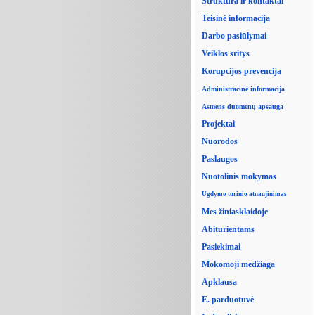
Struktūra ir kontaktai
Teisinė informacija
Darbo pasiūlymai
Veiklos sritys
Korupcijos prevencija
Administracinė informacija
Asmens duomenų apsauga
Projektai
Nuorodos
Paslaugos
Nuotolinis mokymas
Ugdymo turinio atnaujinimas
Mes žiniasklaidoje
Abiturientams
Pasiekimai
Mokomoji medžiaga
Apklausa
E. parduotuvė