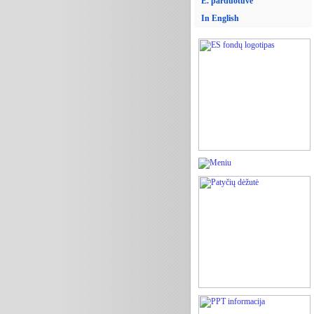
E. parduotuvė
In English