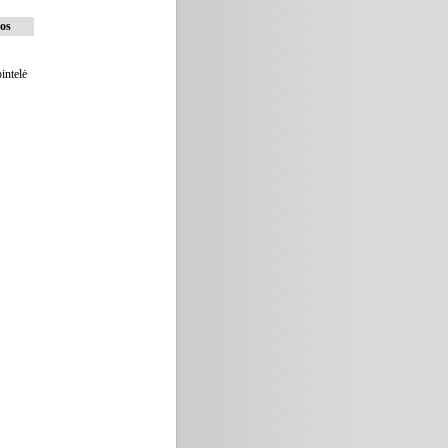
os
pintelė