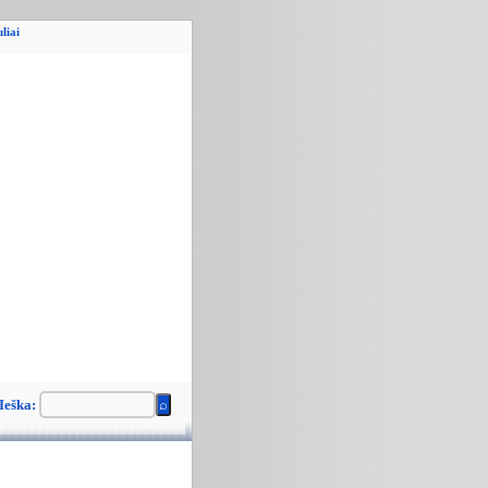
liai
Ieška: