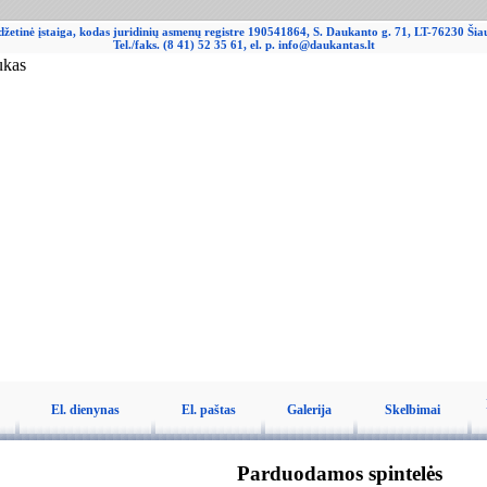
džetinė įstaiga, kodas juridinių asmenų registre 190541864, S. Daukanto g. 71, LT-76230 Šiau
Tel./faks. (8 41) 52 35 61, el. p. info@daukantas.lt
El. dienynas
El. paštas
Galerija
Skelbimai
Parduodamos spintelės