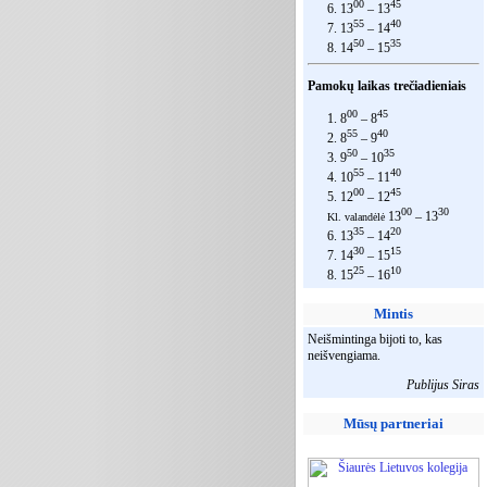
00
45
6. 13
– 13
55
40
7. 13
– 14
50
35
8. 14
– 15
Pamokų laikas trečiadieniais
00
45
1. 8
– 8
55
40
2. 8
– 9
50
35
3. 9
– 10
55
40
4. 10
– 11
00
45
5. 12
– 12
00
30
13
– 13
Kl. valandėlė
35
20
6. 13
– 14
30
15
7. 14
– 15
25
10
8. 15
– 16
Mintis
Neišmintinga bijoti to, kas
neišvengiama.
Publijus Siras
Mūsų partneriai