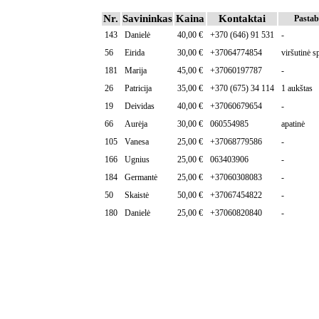
Nr.
Savininkas
Kaina
Kontaktai
Pastab
143
Danielė
40,00 €
+370 (646) 91 531
-
56
Eirida
30,00 €
+37064774854
viršutinė s
181
Marija
45,00 €
+37060197787
-
26
Patricija
35,00 €
+370 (675) 34 114
1 aukštas
19
Deividas
40,00 €
+37060679654
-
66
Aurėja
30,00 €
060554985
apatinė
105
Vanesa
25,00 €
+37068779586
-
166
Ugnius
25,00 €
063403906
-
184
Germantė
25,00 €
+37060308083
-
50
Skaistė
50,00 €
+37067454822
-
180
Danielė
25,00 €
+37060820840
-