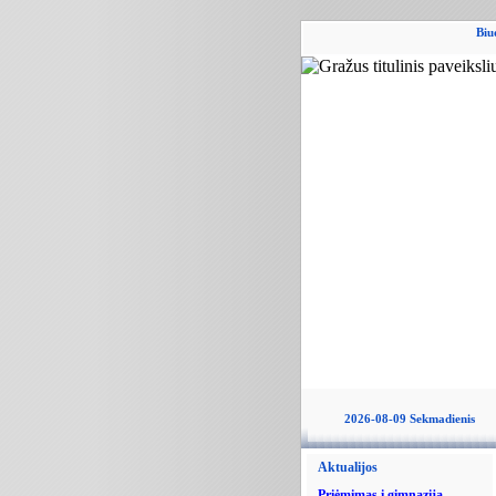
Biu
2026-08-09 Sekmadienis
Aktualijos
Priėmimas į gimnaziją