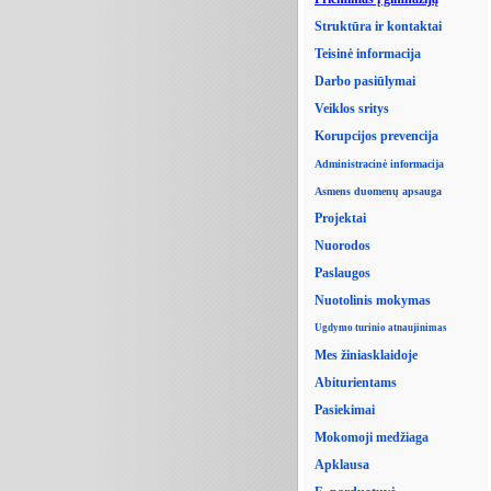
Struktūra ir kontaktai
Teisinė informacija
Darbo pasiūlymai
Veiklos sritys
Korupcijos prevencija
Administracinė informacija
Asmens duomenų apsauga
Projektai
Nuorodos
Paslaugos
Nuotolinis mokymas
Ugdymo turinio atnaujinimas
Mes žiniasklaidoje
Abiturientams
Pasiekimai
Mokomoji medžiaga
Apklausa