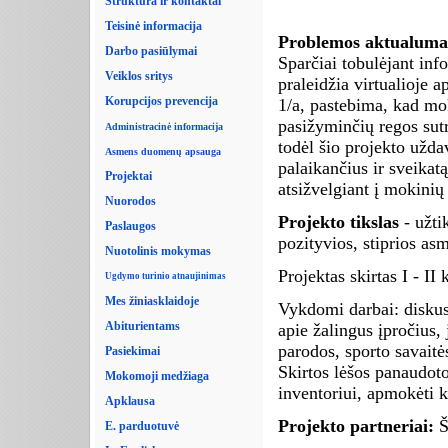
Struktūra ir kontaktai
Teisinė informacija
Problemos aktualuma
Darbo pasiūlymai
Sparčiai tobulėjant inf
Veiklos sritys
praleidžia virtualioje
Korupcijos prevencija
1/a, pastebima, kad mok
pasižyminčių regos sutr
Administracinė informacija
todėl šio projekto užda
Asmens duomenų apsauga
palaikančius ir sveikatą
Projektai
atsižvelgiant į mokinių
Nuorodos
Projekto tikslas
- užti
Paslaugos
pozityvios, stiprios as
Nuotolinis mokymas
Projektas skirtas I - II
Ugdymo turinio atnaujinimas
Mes žiniasklaidoje
Vykdomi darbai: diskusi
Abiturientams
apie žalingus įpročius,
parodos, sporto savaitė
Pasiekimai
Skirtos lėšos panaudo
Mokomoji medžiaga
inventoriui, apmokėti 
Apklausa
Projekto partneriai:
Š
E. parduotuvė