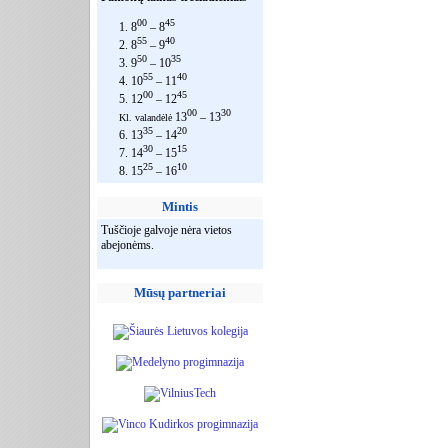
00
45
1. 8
– 8
55
40
2. 8
– 9
50
35
3. 9
– 10
55
40
4. 10
– 11
00
45
5. 12
– 12
00
30
13
– 13
Kl. valandėlė
35
20
6. 13
– 14
30
15
7. 14
– 15
25
10
8. 15
– 16
Mintis
Tuščioje galvoje nėra vietos
abejonėms.
Mūsų partneriai