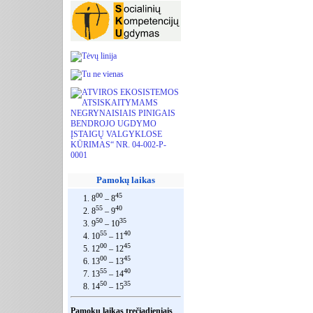
Pamokų laikas
00
45
1. 8
– 8
55
40
2. 8
– 9
50
35
3. 9
– 10
55
40
4. 10
– 11
00
45
5. 12
– 12
00
45
6. 13
– 13
55
40
7. 13
– 14
50
35
8. 14
– 15
Pamokų laikas trečiadieniais