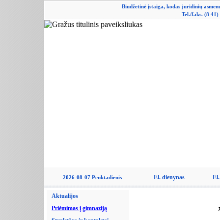
Biudžetinė įstaiga, kodas juridinių asme
Tel./faks. (8 41
El. dienynas
El.
2026-08-07 Penktadienis
Aktualijos
Priėmimas į gimnaziją