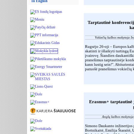
In English
Tarptautinė konferencij
ka
Vokiečių kalbos mokytoja I
Rugsėjo 26-oji – Europos kalb
skatinti ir išlaikyti turtingą 
įvairovę. Šiandien daukantiški
pranešimus tarptautinėje konf
kann lustig sein!". Abiturient
paruošė pranešimus vokiečių 
Erasmus+ tarptautinė 
Anglų kalbos mokytoja
Simono Daukanto inžinerijos 
Bortnikaitė, Emilija Štaraitė,