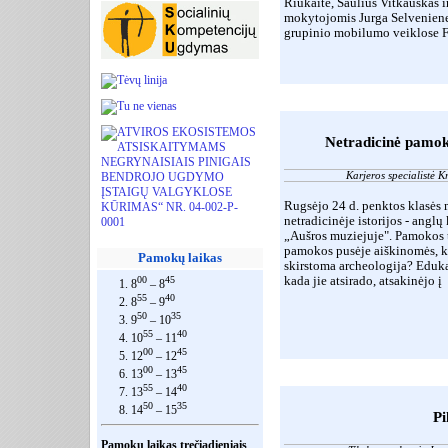
Riukaitė, Saulius Vitkauskas 
mokytojomis Jurga Selveniene
grupinio mobilumo veiklose F
Netradicinė pamok
Karjeros specialistė 
Rugsėjo 24 d. penktos klasės
netradicinėje istorijos - angl
„Aušros muziejuje". Pamokos 
pamokos pusėje aiškinomės, ku
Pamokų laikas
skirstoma archeologija? Eduka
kada jie atsirado, atsakinėjo
00
45
1. 8
– 8
55
40
2. 8
– 9
50
35
3. 9
– 10
55
40
4. 10
– 11
00
45
5. 12
– 12
00
45
6. 13
– 13
55
40
7. 13
– 14
50
35
8. 14
– 15
Pi
Pamokų laikas trečiadieniais