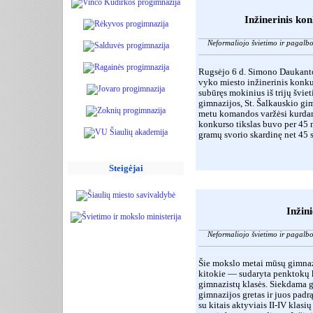
Inžinerinis ko
Neformaliojo švietimo ir pagalb
Rugsėjo 6 d. Simono Daukanto
vyko miesto inžinerinis konku
subūręs mokinius iš trijų švi
gimnazijos, St. Šalkauskio gim
metu komandos varžėsi kurdam
konkurso tikslas buvo per 45 m
gramų svorio skardinę net 45 
Steigėjai
Inžin
Neformaliojo švietimo ir pagalb
Šie mokslo metai mūsų gimnazi
kitokie — sudaryta penktokų 
gimnazistų klasės. Siekdama gr
gimnazijos gretas ir juos padrą
su kitais aktyviais II-IV klasi