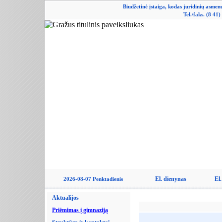
Biudžetinė įstaiga, kodas juridinių asme
Tel./faks. (8 41
El. dienynas
El.
2026-08-07 Penktadienis
Aktualijos
Priėmimas į gimnaziją