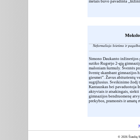
metais buvo pavadinta „Inžini
Mokslo 
Neformaliojo švietimo ir pagalb
Simono Daukanto inžinerijos
sutiko Rugsėjo 2-ąją gimnazij
maloniam šurmuly. Šventės prad
šventę skambant gimnazijos h
giesmei”. Žavus abiturientų v
sugrįžusius. Sveikinimo žodį t
Kantauskas bei pavaduotoja Ir
aktyviais ir atsakingais, siek
gimnazijos bendruomenę atvyk
prekybos, pramonės ir amatų r
N
© 2026 Šiaulių S