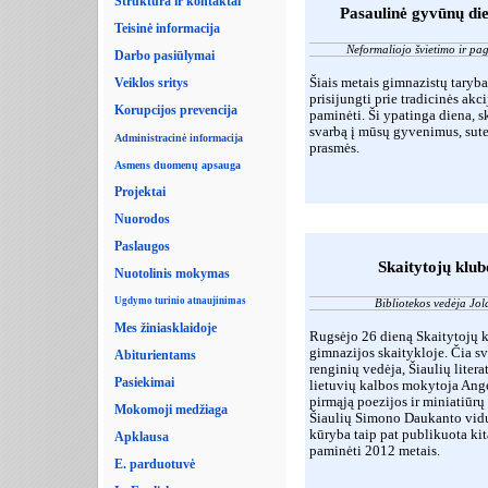
Struktūra ir kontaktai
Pasaulinė gyvūnų die
Teisinė informacija
Neformaliojo švietimo ir p
Darbo pasiūlymai
Šiais metais gimnazistų tary
Veiklos sritys
prisijungti prie tradicinės akc
Korupcijos prevencija
paminėti. Ši ypatinga diena, s
svarbą į mūsų gyvenimus, sute
Administracinė informacija
prasmės.
Asmens duomenų apsauga
Projektai
Nuorodos
Paslaugos
Skaitytojų klub
Nuotolinis mokymas
Ugdymo turinio atnaujinimas
Bibliotekos vedėja Jo
Mes žiniasklaidoje
Rugsėjo 26 dieną Skaitytojų 
gimnazijos skaitykloje. Čia sve
Abiturientams
renginių vedėja, Šiaulių liter
Pasiekimai
lietuvių kalbos mokytoja Ange
pirmąją poezijos ir miniatiūrų
Mokomoji medžiaga
Šiaulių Simono Daukanto vid
kūryba taip pat publikuota k
Apklausa
paminėti 2012 metais.
E. parduotuvė