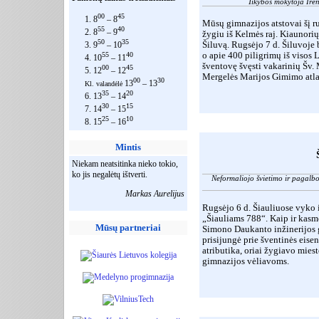
Tikybos mokytoja Ire
00
45
1. 8
– 8
Mūsų gimnazijos atstovai šį ru
55
40
2. 8
– 9
žygiu iš Kelmės raj. Kiaunorių
50
35
Šiluvą. Rugsėjo 7 d. Šiluvoje
3. 9
– 10
o apie 400 piligrimų iš visos 
55
40
4. 10
– 11
šventovę švęsti vakarinių Šv. 
00
45
5. 12
– 12
Mergelės Marijos Gimimo atla
00
30
13
– 13
Kl. valandėlė
35
20
6. 13
– 14
30
15
7. 14
– 15
25
10
8. 15
– 16
Mintis
Niekam neatsitinka nieko tokio,
ko jis negalėtų ištverti.
Neformaliojo švietimo ir pagalb
Markas Aurelijus
Rugsėjo 6 d. Šiauliuose vyko 
„Šiauliams 788“. Kaip ir kasm
Mūsų partneriai
Simono Daukanto inžinerijos 
prisijungė prie šventinės eis
atributika, oriai žygiavo mies
gimnazijos vėliavoms.